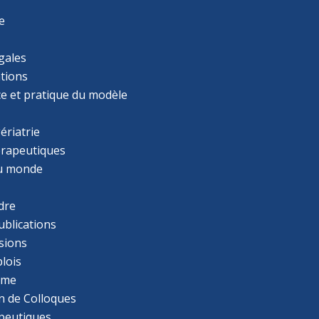
e
gales
tions
ce et pratique du modèle
ériatrie
érapeutiques
u monde
dre
ublications
sions
lois
mme
n de Colloques
apeutiques