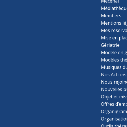
Mécénat
Médiathèqu
Members
Mentions lé
Mes réserva
Mise en pla
Gériatrie
Modèle en g
Modèles th
Musiques d
Nos Actions
Nous rejoin
Nouvelles p
Objet et mis
Offres d’emp
Organigra
Organisatio
Outils thér