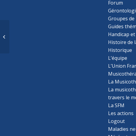
Forum
Gérontologi
Groupes de 
Guides thém
Qualité de vie des
Handicap et
fratries d’enfants avec
un trouble du spectre
Histoire de 
de l’autisme....
Historique
L’équipe
L’Union Fran
Musicothér
La Musicoth
La musicothé
travers le 
La SFM
Les actions
Logout
Maladies ne