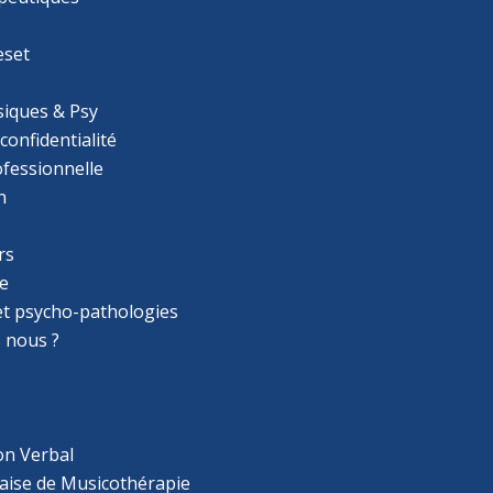
eset
iques & Psy
 confidentialité
ofessionnelle
n
rs
e
 et psycho-pathologies
 nous ?
on Verbal
aise de Musicothérapie