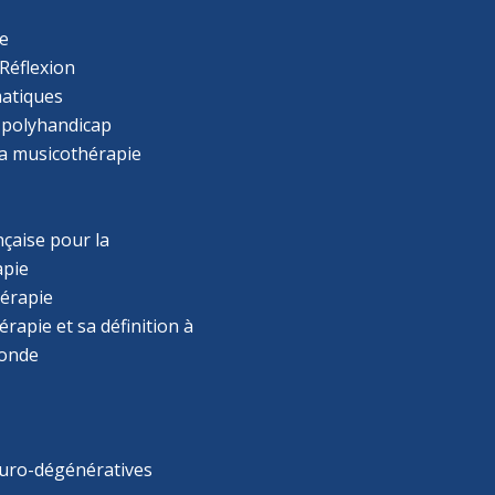
e
Réflexion
atiques
 polyhandicap
la musicothérapie
çaise pour la
apie
érapie
rapie et sa définition à
monde
uro-dégénératives