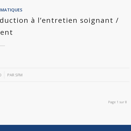
ÉMATIQUES
duction à l’entretien soignant /
ient
0
PAR
SFM
Page 1 sur 8