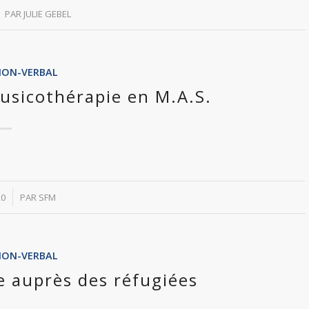
PAR
JULIE GEBEL
NON-VERBAL
usicothérapie en M.A.S.
20
PAR
SFM
NON-VERBAL
e auprès des réfugiées