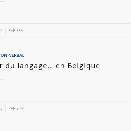
20
PAR
SFM
NON-VERBAL
r du langage… en Belgique
20
PAR
SFM