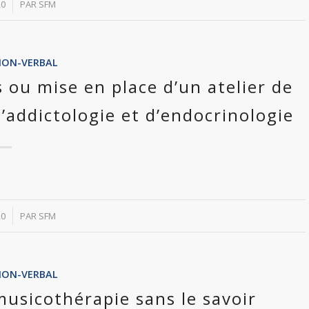
20
PAR
SFM
NON-VERBAL
s ou mise en place d’un atelier de
’addictologie et d’endocrinologie
20
PAR
SFM
NON-VERBAL
musicothérapie sans le savoir