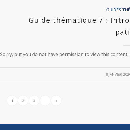
GUIDES TH
Guide thématique 7 : Intro
pat
Sorry, but you do not have permission to view this content.
/
9 JANVIER 202
1
2
3
›
»