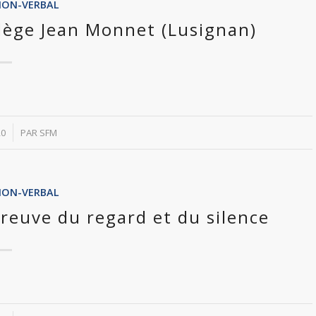
NON-VERBAL
llège Jean Monnet (Lusignan)
20
PAR
SFM
NON-VERBAL
épreuve du regard et du silence