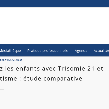
Médiathèque
Pratique professionnelle
Agenda
Actualité
POLYHANDICAP
z les enfants avec Trisomie 21 et
utisme : étude comparative