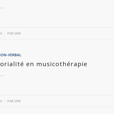
20
PAR
SFM
NON-VERBAL
sorialité en musicothérapie
20
PAR
SFM