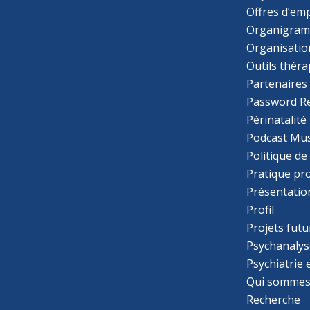
97 avenue de Paris
Offres d’emp
94160 Saint-Mandé
Organigra
France
Organisatio
Outils thér
Téléphone
: 06 33 08 00 62
Partenaires
Email
: chant.therapie@gmail.com
Password R
Périnatalité
Plus d'informations
Podcast Mus
Politique de
Itinéraire
Pratique pr
ORANTIN Marie
Présentatio
300 Boulevard Gabriel Peri
Profil
93130 NOISY LE SEC
Projets futu
France
Psychanalys
Psychiatrie
Email
: marieorantin@yahoo.fr
Qui sommes
Recherche
Plus d'informations