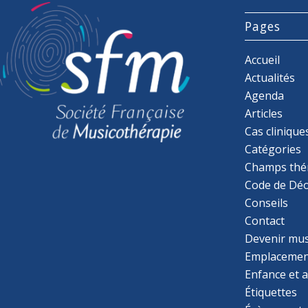
France
Pages
Téléphone
: 0678818200
Email
: laure.poissonnier@free.fr
Accueil
Actualités
Plus d'informations
Agenda
Articles
Itinéraire
Cas clinique
Catégories
MAC NAB Bernard
Champs thé
7 avenue Daniel Lesueur
Code de Déo
75007 PARIS
Conseils
FRANCE
Contact
Devenir mu
Email
: bernard.macnab@wanadoo.fr
Emplacemen
Plus d'informations
Enfance et 
Étiquettes
Itinéraire