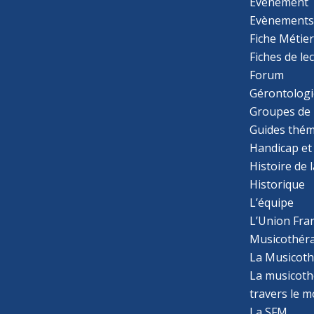
Évènement
Evènement
SCHOETTEL Carole
Fiche Métie
113, rue de Vaugirard
Fiches de le
75015 Paris
Forum
France
Gérontologi
Groupes de 
Téléphone
: 06 08 69 85 54
Guides thém
Email
: carole.schoettel@netcourrier.com
Handicap et
Plus d'informations
Histoire de 
Historique
Itinéraire
L’équipe
L’Union Fran
TOSCANO Mariateresa
Musicothér
10 rue Couche
La Musicoth
Paris
La musicothé
France
travers le 
La SFM