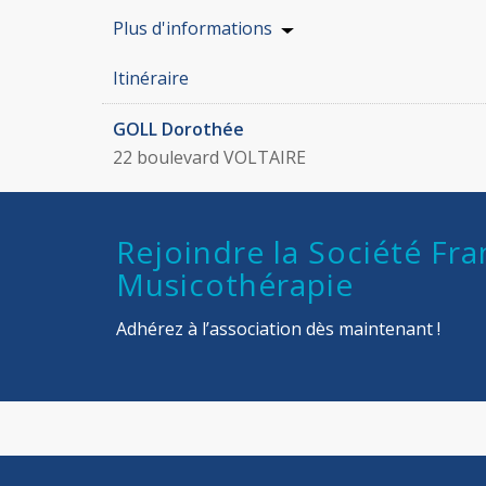
Plus d'informations
Itinéraire
GOLL Dorothée
22 boulevard VOLTAIRE
75011 PARIS
France
Rejoindre la Société Fra
Email
: dorothee.goll@gmail.com
Musicothérapie
Plus d'informations
Adhérez à l’association dès maintenant !
Itinéraire
POISSONNIER Laure
8-10 rue de Rambouillet
75012 Paris