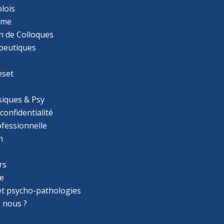
lois
mme
n de Colloques
apeutiques
eset
iques & Psy
 confidentialité
ofessionnelle
n
rs
e
 et psycho-pathologies
 nous ?