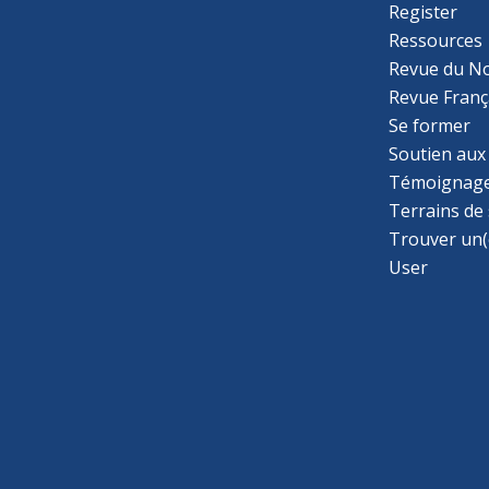
Register
Ressources
Itinéraire
Revue du N
LACROIX Claire
Revue Franç
41 rue des Prés de Noisy
Se former
93460 GOURNAY SUR MARNE
Soutien aux
FRANCE
Témoignage
Terrains de
Email
: clerlacroix@gmail.com
Trouver un(
User
Plus d'informations
Itinéraire
FORTUNA Vincent
8, chemin des graviers
78330 FONTENAY LE FLEURY
France