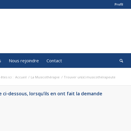
Profil
s
Nous rejoindre
Contact
êtes ici :
Accueil
/
La Musicothérapie
/
Trouver un(e) musicothérapeute
ci-dessous, lorsqu’ils en ont fait la demande