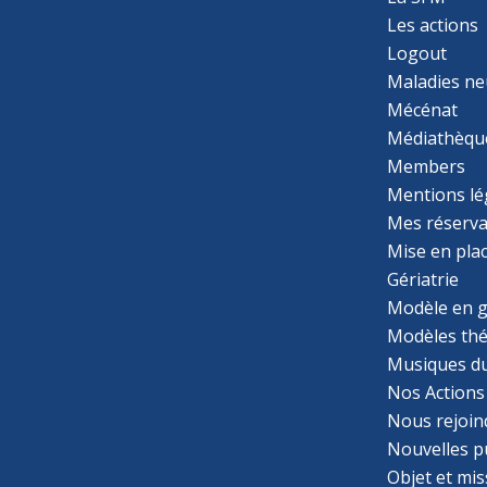
Téléphone
: 06 16 85 48 66
Les actions
Email
: laboratoiredemusique.paris@gmail.com
Logout
Maladies ne
Plus d'informations
Mécénat
Itinéraire
Médiathèqu
Members
MOUCHEL-BORG Cécile
Mentions lé
109 rue Lamarck
Mes réserva
75018 PARIS
Mise en pla
FRANCE
Gériatrie
Modèle en g
Email
: cmb.musicotherapie@orange.fr
Modèles th
Musiques d
Plus d'informations
Nos Actions
Itinéraire
Nous rejoin
Nouvelles p
FLEJOU Gwénaëlle
Objet et mis