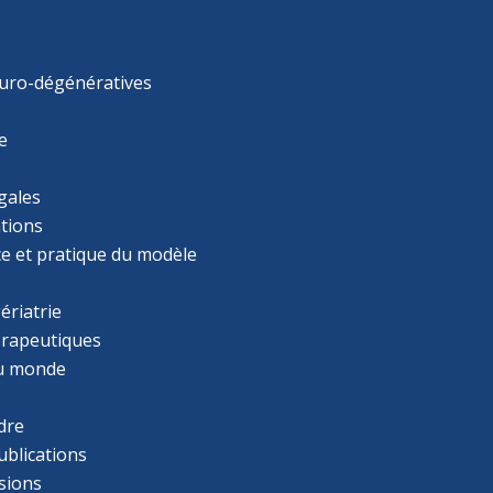
uro-dégénératives
e
gales
tions
ce et pratique du modèle
ériatrie
érapeutiques
u monde
dre
ublications
sions