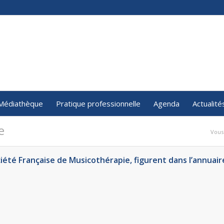
Médiathèque
Pratique professionnelle
Agenda
Actualité
e
Vous 
été Française de Musicothérapie, figurent dans l’annuaire 