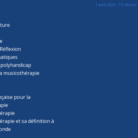
1 avril 2026 - 7 h 00 min
s
r
cture
e
Réflexion
atiques
 polyhandicap
la musicothérapie
çaise pour la
apie
érapie
rapie et sa définition à
monde