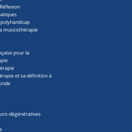
Réflexion
atiques
 polyhandicap
la musicothérapie
çaise pour la
apie
érapie
rapie et sa définition à
monde
uro-dégénératives
e