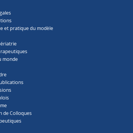
gales
tions
ce et pratique du modèle
ériatrie
érapeutiques
u monde
dre
ublications
sions
lois
mme
n de Colloques
apeutiques