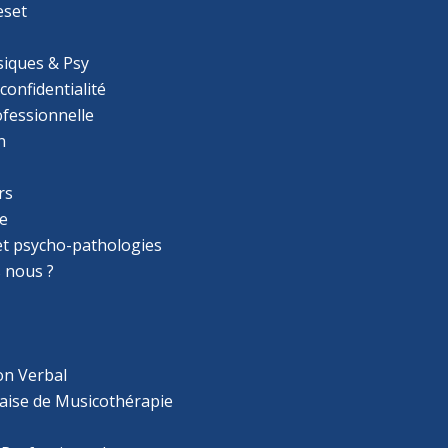
eset
iques & Psy
 confidentialité
ofessionnelle
n
rs
e
 et psycho-pathologies
 nous ?
on Verbal
aise de Musicothérapie