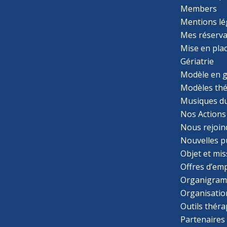
Members
Mentions lé
Mes réserva
Mise en pla
Gériatrie
Modèle en g
Modèles th
Musiques d
Nos Actions
Nous rejoin
Nouvelles p
Objet et mis
Offres d’emp
Organigra
Organisatio
Outils thér
Partenaires