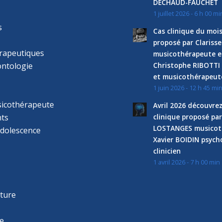
DECHAUD-FAUCHET
1 juillet 2026 - 6 h 00 mi
s
Cas clinique du mois
proposé par Clariss
rapeutiques
musicothérapeute e
ntologie
Christophe RIBOTTI
et musicothérapeut
1 juin 2026 - 12 h 45 mi
sicothérapeute
Avril 2026 découvre
ts
clinique proposé par
LOSTANGES musicot
adolescence
Xavier BOIDIN psyc
clinicien
1 avril 2026 - 7 h 00 min
s
r
cture
e