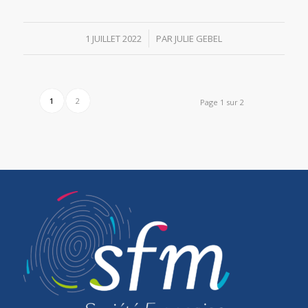
/
1 JUILLET 2022
PAR
JULIE GEBEL
1
2
Page 1 sur 2