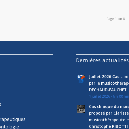
Page 1 sur 8
Dernières actualité
Juillet 2026 Cas cli
par le musicothéra
DECHAUD-FAUCHET
1 juillet 2026 - 6 h 00 mi
s
Cas clinique du mois
proposé par Clariss
rapeutiques
musicothérapeute e
ntologie
Christophe RIBOTTI