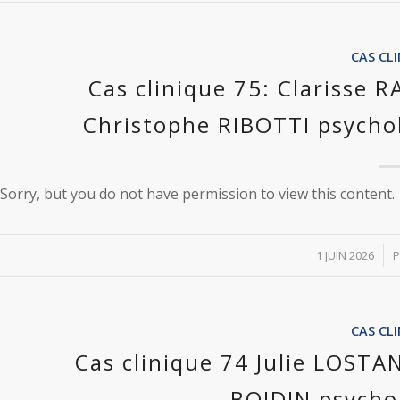
CAS CL
Cas clinique 75: Clarisse 
Christophe RIBOTTI psycho
Sorry, but you do not have permission to view this content.
/
1 JUIN 2026
CAS CL
Cas clinique 74 Julie LOST
BOIDIN psychol