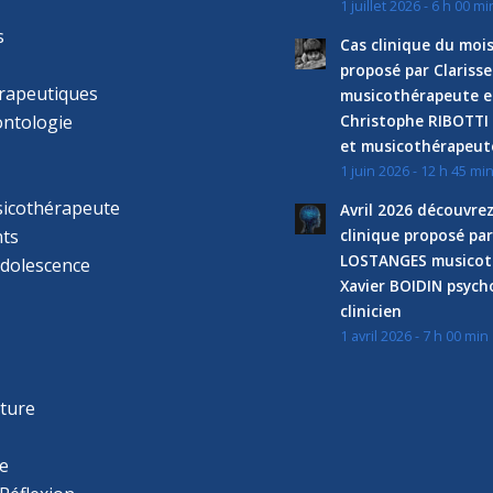
1 juillet 2026 - 6 h 00 mi
s
Cas clinique du mois
proposé par Clariss
rapeutiques
musicothérapeute e
ntologie
Christophe RIBOTTI
et musicothérapeut
1 juin 2026 - 12 h 45 mi
sicothérapeute
Avril 2026 découvre
ts
clinique proposé par
LOSTANGES musicot
adolescence
Xavier BOIDIN psyc
clinicien
1 avril 2026 - 7 h 00 min
s
r
cture
e