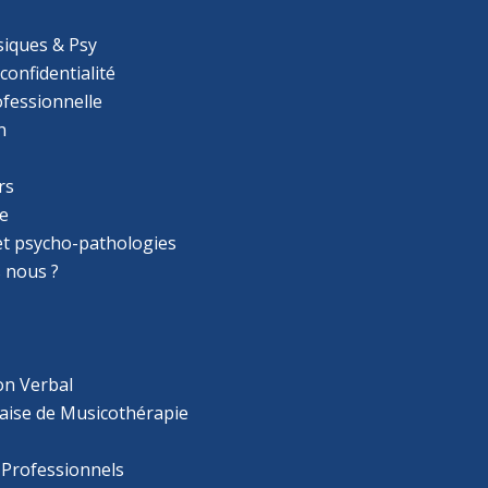
iques & Psy
 confidentialité
ofessionnelle
n
rs
e
 et psycho-pathologies
 nous ?
on Verbal
aise de Musicothérapie
 Professionnels