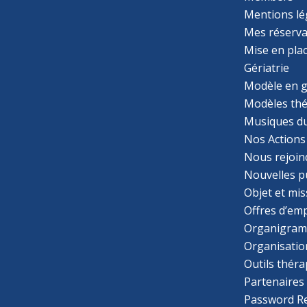
Mentions lé
Mes réserva
Mise en pla
Gériatrie
Modèle en g
Modèles th
Musiques d
Nos Actions
Nous rejoin
Nouvelles p
Objet et mis
Offres d’emp
Organigra
Organisatio
Outils thér
Partenaires
Password R