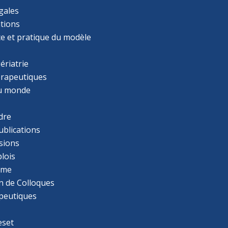
gales
tions
ce et pratique du modèle
ériatrie
érapeutiques
u monde
dre
ublications
sions
lois
mme
n de Colloques
apeutiques
eset