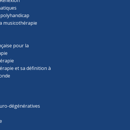
Réflexion
atiques
 polyhandicap
la musicothérapie
çaise pour la
apie
érapie
rapie et sa définition à
monde
uro-dégénératives
e