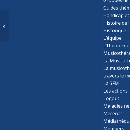
Groupes de 
Guides thém
Handicap et
Histoire de 
Santé périnatale et
mentale des femmes
Historique
L’équipe
L’Union Fran
Musicothér
La Musicoth
La musicothé
travers le 
La SFM
Les actions
Logout
Maladies ne
Mécénat
Médiathèqu
Members