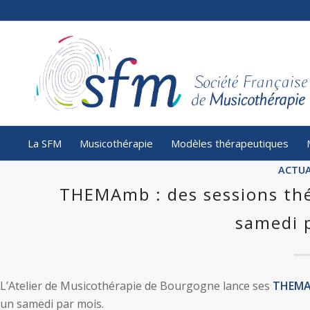
La SFM
Musicothérapie
Modèles thérapeutiques
ACTUA
THEMAmb : des sessions th
samedi 
L’Atelier de Musicothérapie de Bourgogne lance ses
THEMA
un samedi par mois.