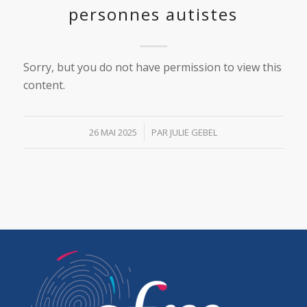
personnes autistes
Sorry, but you do not have permission to view this
content.
/
26 MAI 2025
PAR
JULIE GEBEL