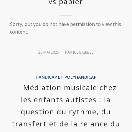
vs papier
Sorry, but you do not have permission to view this
content.
/
26 MAI 2025
PAR
JULIE GEBEL
HANDICAP ET POLYHANDICAP
Médiation musicale chez
les enfants autistes : la
question du rythme, du
transfert et de la relance du