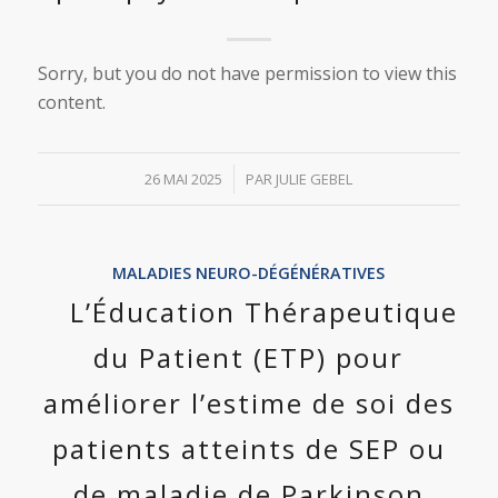
Sorry, but you do not have permission to view this
content.
/
26 MAI 2025
PAR
JULIE GEBEL
MALADIES NEURO-DÉGÉNÉRATIVES
L’Éducation Thérapeutique
du Patient (ETP) pour
améliorer l’estime de soi des
patients atteints de SEP ou
de maladie de Parkinson