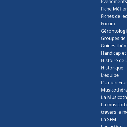
Evènement
Fiche Métie
Fiches de le
Forum
Gérontologi
Groupes de 
Guides thém
Handicap et
Histoire de 
Historique
L’équipe
L’Union Fran
Musicothér
La Musicoth
La musicothé
travers le 
La SFM
Les actions