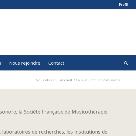
Profil
s
Nous rejoindre
Contact
Vous êtes ici :
Accueil
/
La SFM
/
Objet et missions
sonore, la Société Française de Musicothérapie
 laboratoires de recherches, les institutions de