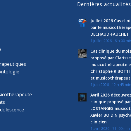
Dernières actualité
Juillet 2026 Cas cli
par le musicothéra
DECHAUD-FAUCHET
1 juillet 2026 - 6 h 00 mi
s
Cas clinique du mois
proposé par Clariss
rapeutiques
musicothérapeute e
ntologie
Christophe RIBOTTI
et musicothérapeut
1 juin 2026 - 12 h 45 mi
sicothérapeute
Avril 2026 découvre
ts
clinique proposé par
LOSTANGES musicot
adolescence
Xavier BOIDIN psyc
clinicien
1 avril 2026 - 7 h 00 min