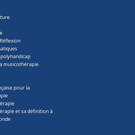
s
r
cture
e
Réflexion
atiques
 polyhandicap
la musicothérapie
çaise pour la
apie
érapie
rapie et sa définition à
monde