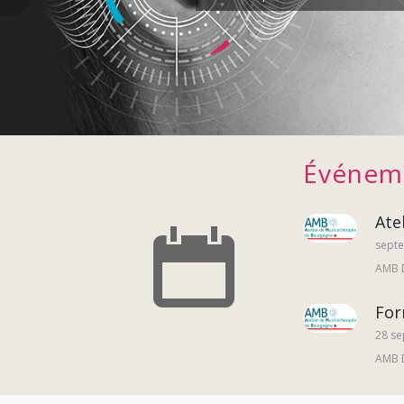
Événeme
Ate
septe
AMB 
For
28 se
AMB 