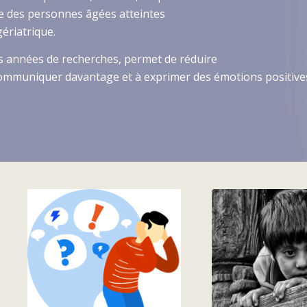
e des personnes âgées atteintes
ériatrique.
rs années de recherches, permet de réduire
 communiquer davantage et à exprimer des émotions positive