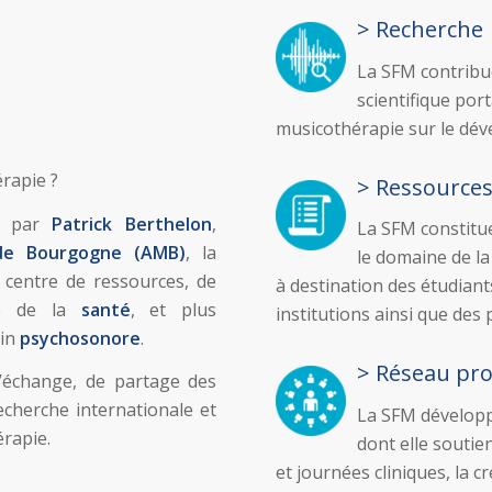
> Recherche
La SFM contribue
scientifique port
musicothérapie sur le dév
érapie ?
> Ressource
12 par
Patrick Berthelon
,
La SFM constitu
 de Bourgogne (AMB)
, la
le domaine de la
centre de ressources, de
à destination des étudian
ne de la
santé
, et plus
institutions ainsi que des p
oin
psychosonore
.
> Réseau pro
’échange, de partage des
echerche internationale et
La SFM développ
érapie.
dont elle soutie
et journées cliniques, la 