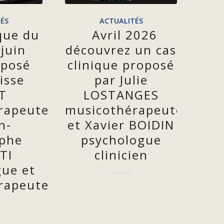
ÉS
ACTUALITÉS
ique du
Avril 2026
juin
découvrez un cas
oposé
clinique proposé
isse
par Julie
T
LOSTANGES
rapeute
musicothérapeute
n-
et Xavier BOIDIN
ophe
psychologue
TI
clinicien
gue et
rapeute