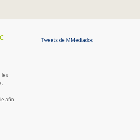
c
Tweets de MMediadoc
 les
s,
e afin