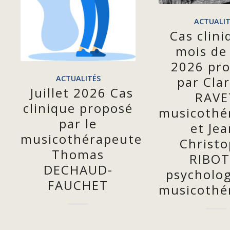
ACTUALIT
Cas clin
mois de 
2026 pr
ACTUALITÉS
par Clar
Juillet 2026 Cas
RAVE
clinique proposé
musicothé
par le
et Jea
musicothérapeute
Christ
Thomas
RIBOT
DECHAUD-
psycholo
FAUCHET
musicothé