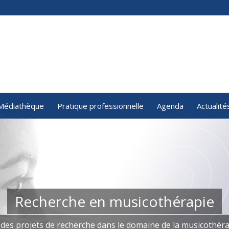
Médiathèque
Pratique professionnelle
Agenda
Actualité
Recherche en musicothérapie
 des projets de recherche dans le domaine de la musicothér