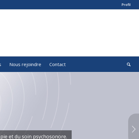
Profil
s
Nous rejoindre
Contact
Suivant
apie et du soin psychosonore.