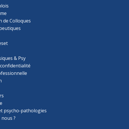
lois
mme
n de Colloques
apeutiques
eset
iques & Psy
 confidentialité
ofessionnelle
n
rs
e
 et psycho-pathologies
 nous ?