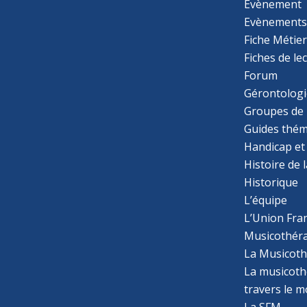
Évènement
Evènement
Fiche Métie
Fiches de le
Forum
Gérontologi
Groupes de 
Guides thém
Handicap et
Histoire de 
Historique
L’équipe
L’Union Fran
Musicothér
La Musicoth
La musicothé
travers le 