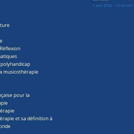
1 avril 2026 - 7 h 00 min
s
r
cture
e
Réflexion
atiques
 polyhandicap
la musicothérapie
çaise pour la
apie
érapie
rapie et sa définition à
monde