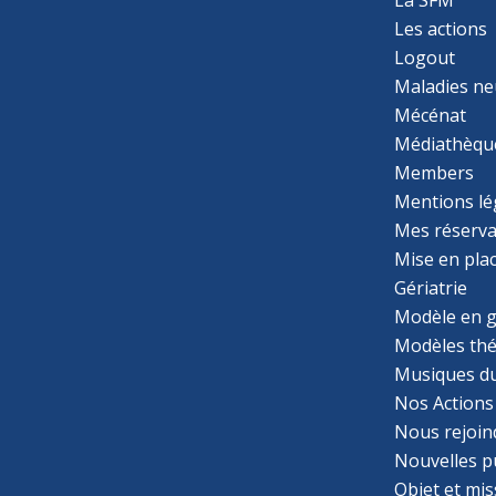
La SFM
Les actions
Logout
Maladies ne
Mécénat
Médiathèqu
Members
Mentions lé
Mes réserva
Mise en pla
Gériatrie
Modèle en g
Modèles th
Musiques d
Nos Actions
Nous rejoin
Nouvelles p
Objet et mis