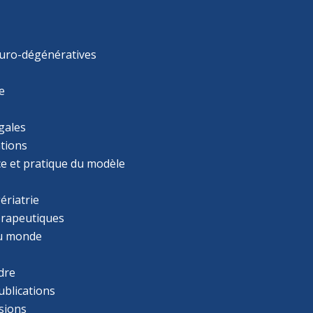
uro-dégénératives
e
gales
tions
ce et pratique du modèle
ériatrie
érapeutiques
u monde
dre
ublications
sions