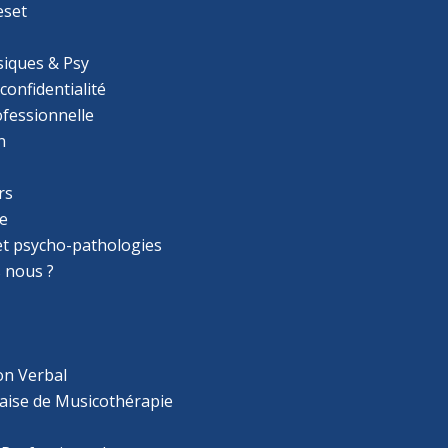
eset
iques & Psy
 confidentialité
ofessionnelle
n
rs
e
 et psycho-pathologies
 nous ?
on Verbal
aise de Musicothérapie