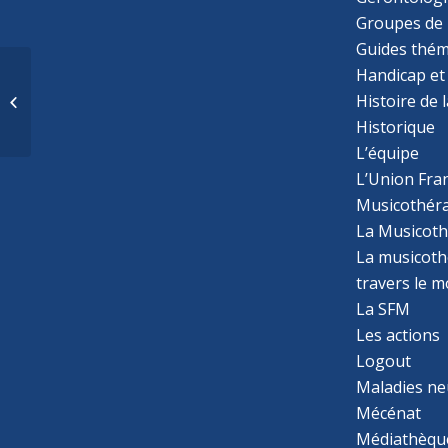
Groupes de 
Guides thém
Recherche
Handicap et
musicothérapeute
Histoire de 
Messigny et Vantoux
Historique
(21) Résidences ORPEA
L’équipe
L’Union Fran
Musicothér
La Musicoth
La musicothé
travers le 
La SFM
Les actions
Logout
Maladies ne
Mécénat
Médiathèqu