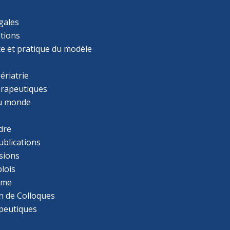
gales
tions
ce et pratique du modèle
ériatrie
érapeutiques
u monde
dre
ublications
sions
lois
mme
n de Colloques
apeutiques