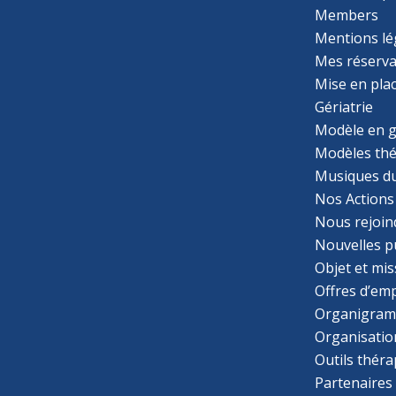
Members
Mentions lé
Mes réserva
Mise en pla
Gériatrie
Modèle en g
Modèles th
Musiques d
Nos Actions
Nous rejoin
Nouvelles p
Objet et mis
Offres d’emp
Organigra
Organisatio
Outils thér
Partenaires