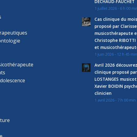
DECHAUD-FAUCHET
1 juillet 2026 - 6 h 00 mi
s
Cas clinique du mois
proposé par Clariss
rapeutiques
musicothérapeute e
ntologie
Christophe RIBOTTI
et musicothérapeut
1 juin 2026 - 12 h 45 mi
sicothérapeute
Avril 2026 découvre
ts
clinique proposé par
LOSTANGES musicot
adolescence
Xavier BOIDIN psyc
clinicien
1 avril 2026 - 7 h 00 min
s
r
cture
e