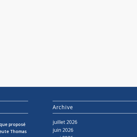
s
Archive
juillet 2026
nique proposé
juin 2026
peute Thomas