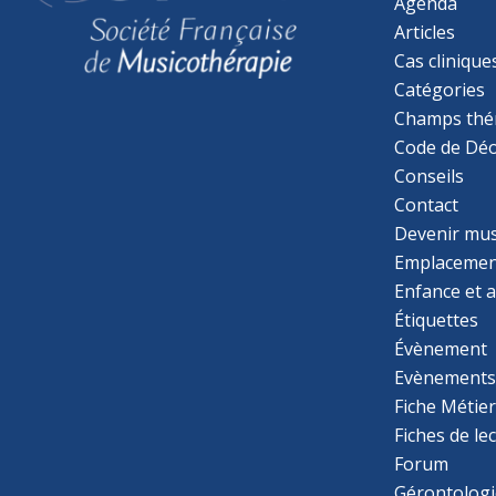
Agenda
Articles
Cas clinique
Catégories
Champs thé
Code de Déo
Conseils
Contact
Devenir mu
Emplacemen
Enfance et 
Étiquettes
Évènement
Evènement
Fiche Métie
Fiches de le
Forum
Gérontologi