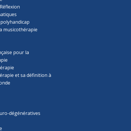
Réflexion
atiques
 polyhandicap
la musicothérapie
çaise pour la
apie
érapie
rapie et sa définition à
monde
uro-dégénératives
e