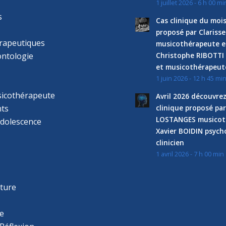
1 juillet 2026 - 6 h 00 mi
s
Cas clinique du mois
proposé par Clariss
rapeutiques
musicothérapeute e
ntologie
Christophe RIBOTTI
et musicothérapeut
1 juin 2026 - 12 h 45 mi
sicothérapeute
Avril 2026 découvre
ts
clinique proposé par
LOSTANGES musicot
adolescence
Xavier BOIDIN psyc
clinicien
1 avril 2026 - 7 h 00 min
s
r
cture
e