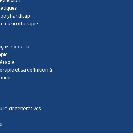
Réflexion
atiques
 polyhandicap
la musicothérapie
çaise pour la
apie
érapie
rapie et sa définition à
monde
uro-dégénératives
e