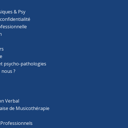
iques & Psy
 confidentialité
ofessionnelle
n
rs
e
 et psycho-pathologies
 nous ?
on Verbal
aise de Musicothérapie
 Professionnels