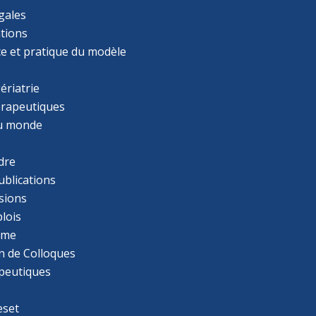
gales
tions
ce et pratique du modèle
ériatrie
érapeutiques
u monde
dre
ublications
sions
lois
mme
n de Colloques
apeutiques
eset