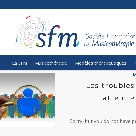
La SFM
Musicothérapie
Modèles thérapeutiques
M
Les trouble
atteinte
Sorry, but you do not have pe