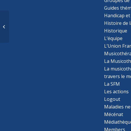
Groupes de 
Guides thém
Handicap et
Fiche de lecture 23 :
Histoire de 
Apprendre la musique
– Nouvelles des
Historique
neuroscien...
L’équipe
L’Union Fran
Musicothér
La Musicoth
La musicothé
travers le 
La SFM
Les actions
Logout
Maladies ne
Mécénat
Médiathèqu
Members