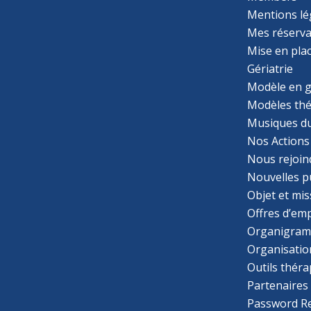
Mentions lé
Mes réserva
Mise en pla
Gériatrie
Modèle en g
Modèles th
Musiques d
Nos Actions
Nous rejoin
Nouvelles p
Objet et mis
Offres d’emp
Organigra
Organisatio
Outils thér
Partenaires
Password R