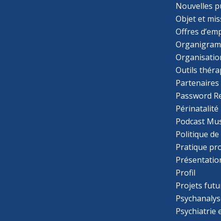
Nouvelles p
Objet et mis
Offres d’emp
Organigra
Organisatio
Outils thér
Partenaires
Password R
Périnatalité
Podcast Mus
Politique de
Pratique pr
Présentatio
Profil
Projets futu
Psychanalys
Psychiatrie