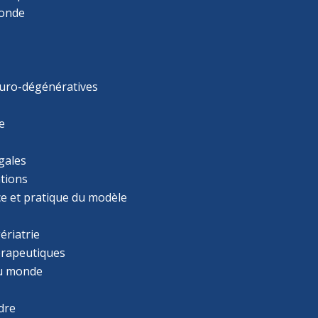
monde
uro-dégénératives
e
gales
tions
ce et pratique du modèle
ériatrie
érapeutiques
u monde
dre