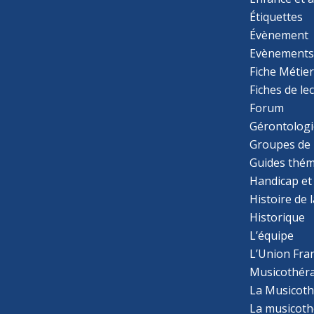
Étiquettes
Évènement
Evènement
Fiche Métie
Fiches de le
Forum
Gérontologi
Groupes de 
Guides thém
Handicap et
Histoire de 
Historique
L’équipe
L’Union Fran
Musicothér
La Musicoth
La musicothé