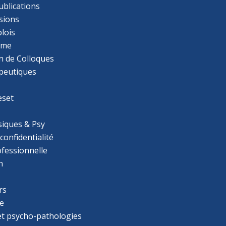
ublications
sions
lois
mme
n de Colloques
apeutiques
eset
iques & Psy
 confidentialité
ofessionnelle
n
rs
e
 et psycho-pathologies