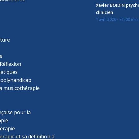
Xavier BOIDIN psyc
clinicien
1 avril 2026 - 7 h 00 min
s
r
cture
e
Réflexion
atiques
 polyhandicap
la musicothérapie
çaise pour la
apie
érapie
rapie et sa définition à