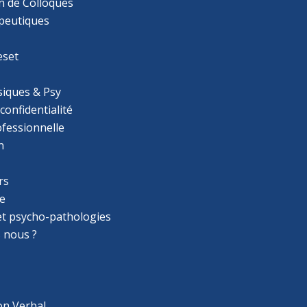
n de Colloques
apeutiques
eset
iques & Psy
 confidentialité
ofessionnelle
n
rs
e
 et psycho-pathologies
 nous ?
on Verbal