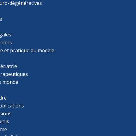
uro-dégénératives
e
gales
tions
ce et pratique du modèle
ériatrie
érapeutiques
u monde
dre
ublications
sions
lois
mme