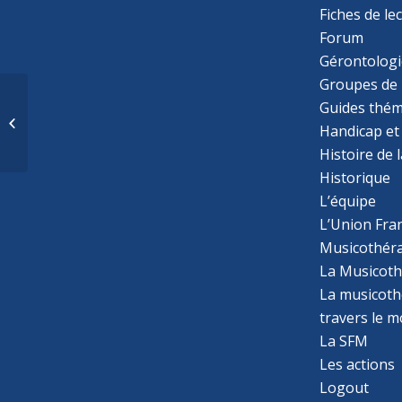
Fiches de le
Forum
Gérontologi
Groupes de 
Habiletés
Guides thém
fonctionnelles chez les
Handicap et
enfants avec Trisomie
Histoire de 
21 et Trouble du
Spectre...
Historique
L’équipe
L’Union Fran
Musicothér
La Musicoth
La musicothé
travers le 
La SFM
Les actions
Logout