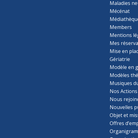
Maladies ne
Mécénat
Médiathèqu
Members
Mentions lé
Mes réserva
Mise en pla
Gériatrie
Modèle en g
Modèles th
Musiques d
Nos Actions
Nous rejoin
Nouvelles p
Objet et mis
Offres d’emp
Organigra