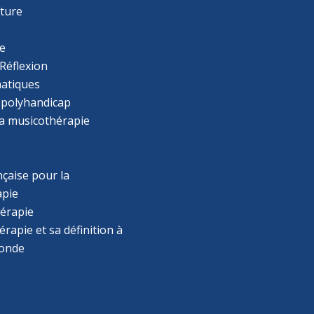
cture
e
Réflexion
atiques
 polyhandicap
la musicothérapie
çaise pour la
apie
érapie
rapie et sa définition à
monde