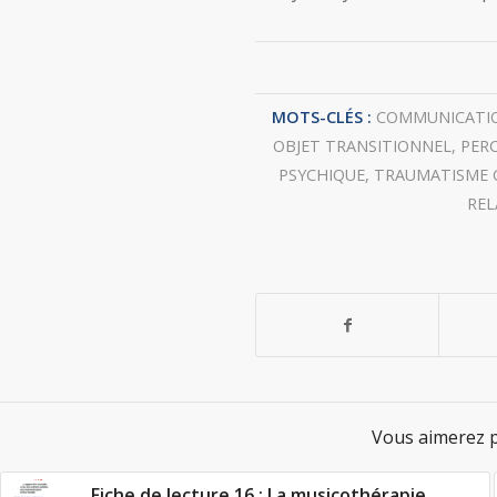
MOTS-CLÉS :
COMMUNICATIO
OBJET TRANSITIONNEL
,
PER
PSYCHIQUE
,
TRAUMATISME 
REL
Vous aimerez p
Fiche de lecture 16 : La musicothérapie