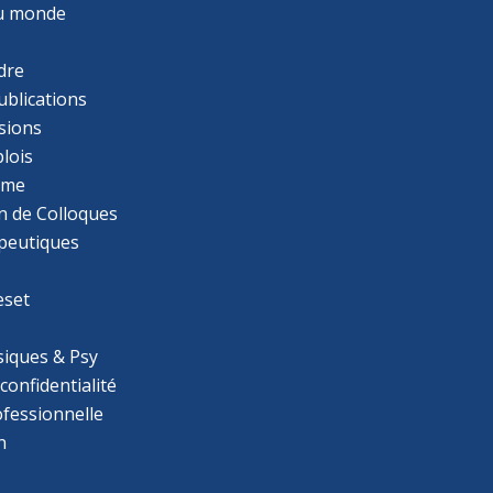
u monde
dre
ublications
sions
lois
mme
n de Colloques
apeutiques
eset
iques & Psy
 confidentialité
ofessionnelle
n