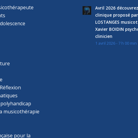
sicothérapeute
Avril 2026 découvre
ts
clinique proposé par
LOSTANGES musicot
adolescence
Xavier BOIDIN psyc
clinicien
1 avril 2026 - 7 h 00 min
s
r
cture
e
Réflexion
atiques
 polyhandicap
la musicothérapie
çaise pour la