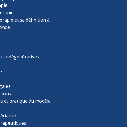
apie
érapie
rapie et sa définition à
monde
uro-dégénératives
e
gales
tions
ce et pratique du modèle
ériatrie
érapeutiques