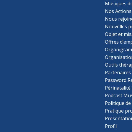
Musiques d
Nos Actions
Nous rejoin
Nouvelles p
Objet et mis
Offres d’emp
Organigra
Organisatio
Outils thér
Partenaires
Password R
Périnatalité
Podcast Mus
Politique de
Pratique pr
Présentatio
Profil