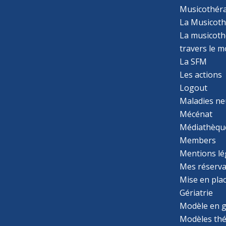
Musicothér
La Musicoth
La musicothé
travers le 
La SFM
Les actions
Logout
Maladies ne
Mécénat
Médiathèqu
Members
Mentions lé
Mes réserva
Mise en pla
Gériatrie
Modèle en g
Modèles th