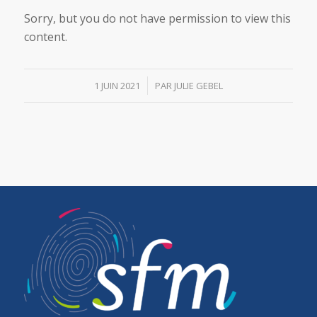
Sorry, but you do not have permission to view this
content.
/
1 JUIN 2021
PAR
JULIE GEBEL