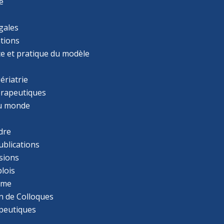
e
gales
tions
ce et pratique du modèle
ériatrie
érapeutiques
u monde
dre
ublications
sions
lois
mme
n de Colloques
apeutiques