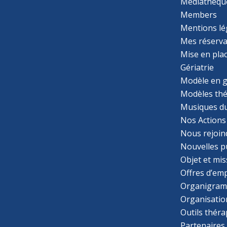
Médiathèqu
Members
Mentions lé
Mes réserva
Mise en pla
Gériatrie
Modèle en g
Modèles th
Musiques d
Nos Actions
Nous rejoin
Nouvelles p
Objet et mis
Offres d’emp
Organigra
Organisatio
Outils thér
Partenaires