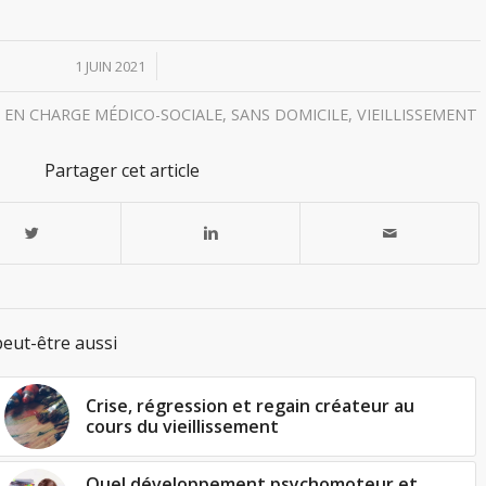
/
1 JUIN 2021
E EN CHARGE MÉDICO-SOCIALE
,
SANS DOMICILE
,
VIEILLISSEMENT
Partager cet article
eut-être aussi
Crise, régression et regain créateur au
cours du vieillissement
Quel développement psychomoteur et