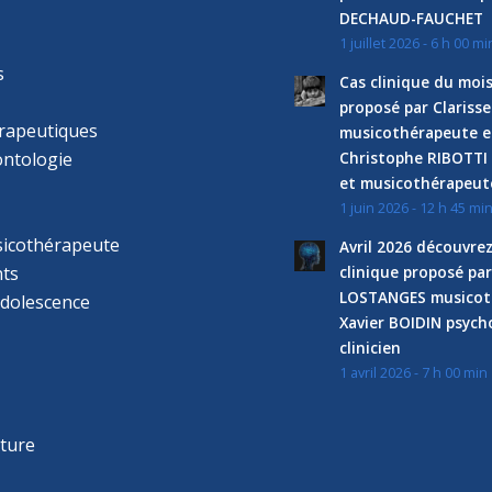
DECHAUD-FAUCHET
1 juillet 2026 - 6 h 00 mi
s
Cas clinique du mois
proposé par Clariss
rapeutiques
musicothérapeute e
ntologie
Christophe RIBOTTI
et musicothérapeut
1 juin 2026 - 12 h 45 mi
sicothérapeute
Avril 2026 découvre
ts
clinique proposé par
LOSTANGES musicot
adolescence
Xavier BOIDIN psyc
clinicien
1 avril 2026 - 7 h 00 min
s
r
cture