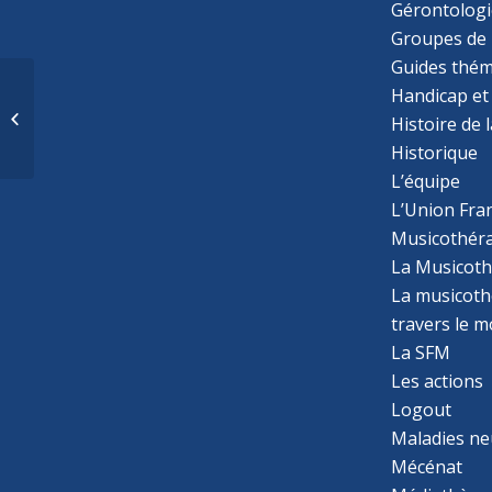
Gérontologi
Groupes de 
Guides thém
Rencontre avec Xóchtl
Handicap et
PALMA ISLAS,
Histoire de 
musicothérapeute au
Historique
Mexique!
L’équipe
L’Union Fran
Musicothér
La Musicoth
La musicothé
travers le 
La SFM
Les actions
Logout
Maladies ne
Mécénat