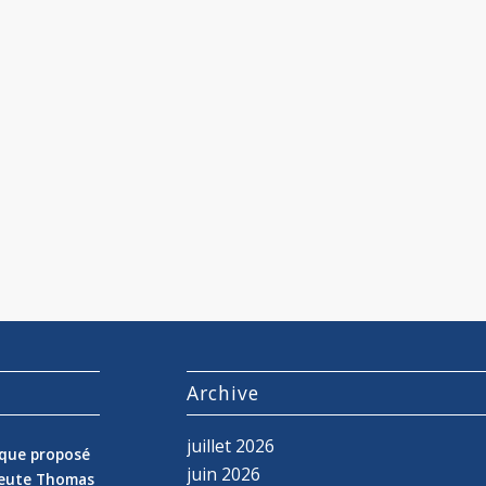
s
Archive
juillet 2026
nique proposé
juin 2026
peute Thomas