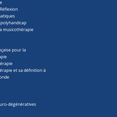
e
Réflexion
atiques
 polyhandicap
la musicothérapie
çaise pour la
apie
érapie
rapie et sa définition à
monde
uro-dégénératives