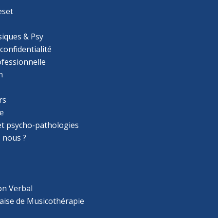
eset
iques & Psy
 confidentialité
ofessionnelle
n
rs
e
 et psycho-pathologies
 nous ?
on Verbal
aise de Musicothérapie