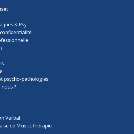
eset
iques & Psy
 confidentialité
ofessionnelle
n
rs
e
 et psycho-pathologies
 nous ?
on Verbal
aise de Musicothérapie