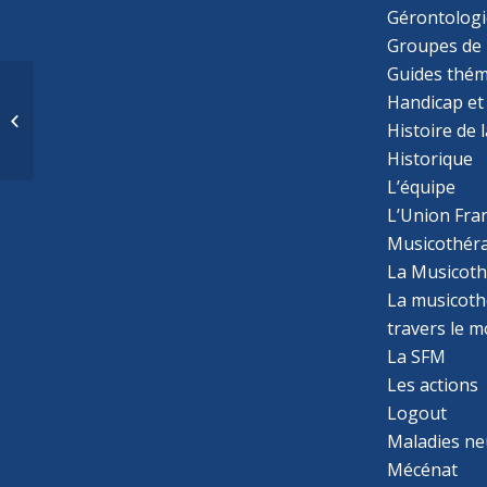
Gérontologi
Groupes de 
Guides thém
L’implication soignante
Handicap et
de la musicothérapie
Histoire de 
dans la réduction de
Historique
l’anxiété...
L’équipe
L’Union Fran
Musicothér
La Musicoth
La musicothé
travers le 
La SFM
Les actions
Logout
Maladies ne
Mécénat