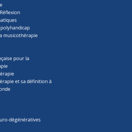
e
Réflexion
atiques
 polyhandicap
la musicothérapie
çaise pour la
apie
érapie
rapie et sa définition à
monde
uro-dégénératives