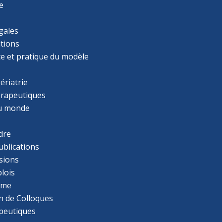
e
gales
tions
ce et pratique du modèle
ériatrie
érapeutiques
u monde
dre
ublications
sions
lois
mme
n de Colloques
apeutiques