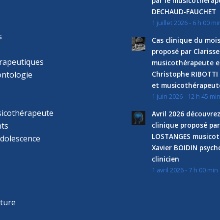
par le musicothéra
DECHAUD-FAUCHET
1 juillet 2026 - 6 h 00 mi
s
Cas clinique du mois
proposé par Clariss
rapeutiques
musicothérapeute e
ntologie
Christophe RIBOTTI
et musicothérapeut
1 juin 2026 - 12 h 45 mi
sicothérapeute
Avril 2026 découvre
ts
clinique proposé par
LOSTANGES musicot
adolescence
Xavier BOIDIN psyc
clinicien
1 avril 2026 - 7 h 00 min
s
r
cture