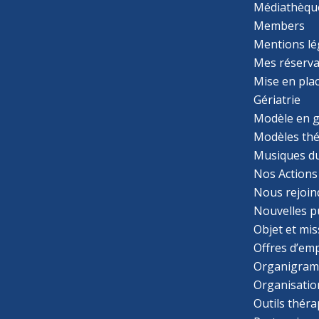
Médiathèqu
Members
Mentions lé
Mes réserva
Mise en pla
Gériatrie
Modèle en g
Modèles th
Musiques d
Nos Actions
Nous rejoin
Nouvelles p
Objet et mis
Offres d’emp
Organigra
Organisatio
Outils thér