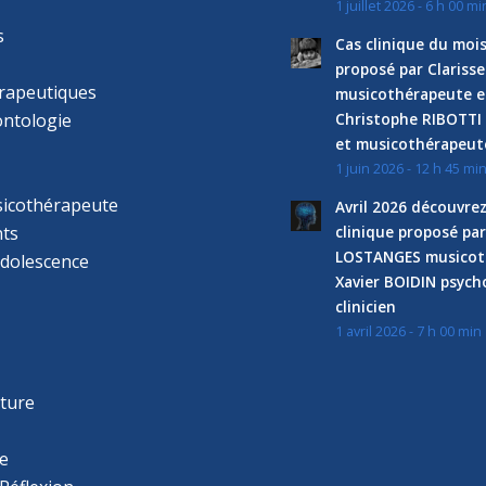
1 juillet 2026 - 6 h 00 mi
s
Cas clinique du mois
proposé par Clariss
rapeutiques
musicothérapeute e
ntologie
Christophe RIBOTTI
et musicothérapeut
1 juin 2026 - 12 h 45 mi
sicothérapeute
Avril 2026 découvre
ts
clinique proposé par
LOSTANGES musicot
adolescence
Xavier BOIDIN psyc
clinicien
1 avril 2026 - 7 h 00 min
s
r
cture
e