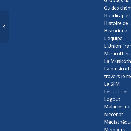
Groupes de 
Guides thém
Handicap et
Donner une voix aux
Histoire de 
personnes aînées
ayant fait l’expérience
Historique
d’une situation...
L’équipe
L’Union Fran
Musicothér
La Musicoth
La musicothé
travers le 
La SFM
Les actions
Logout
Maladies ne
Mécénat
Médiathèqu
Members