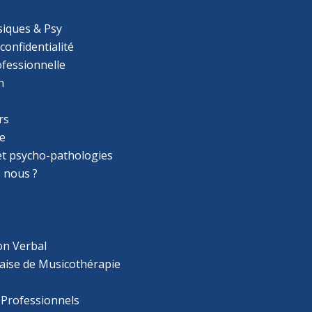
iques & Psy
 confidentialité
ofessionnelle
n
rs
e
 et psycho-pathologies
 nous ?
on Verbal
aise de Musicothérapie
 Professionnels