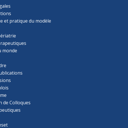
gales
tions
ce et pratique du modèle
ériatrie
érapeutiques
u monde
dre
ublications
sions
lois
mme
n de Colloques
apeutiques
eset