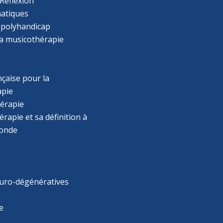
Réflexion
atiques
 polyhandicap
la musicothérapie
çaise pour la
apie
érapie
rapie et sa définition à
monde
uro-dégénératives
e