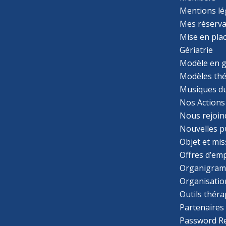
Mentions lé
Mes réserva
Mise en pla
Gériatrie
Modèle en g
Modèles th
Musiques d
Nos Actions
Nous rejoin
Nouvelles p
Objet et mis
Offres d’emp
Organigra
Organisatio
Outils thér
Partenaires
Password R