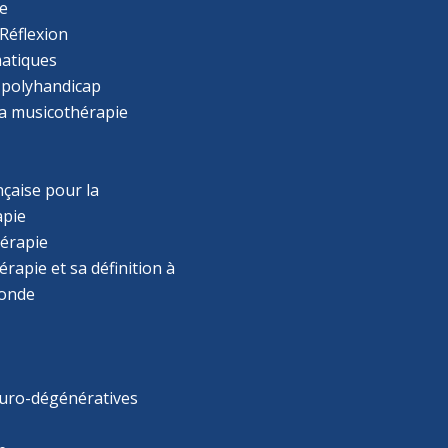
e
Réflexion
atiques
 polyhandicap
la musicothérapie
çaise pour la
apie
érapie
rapie et sa définition à
monde
uro-dégénératives