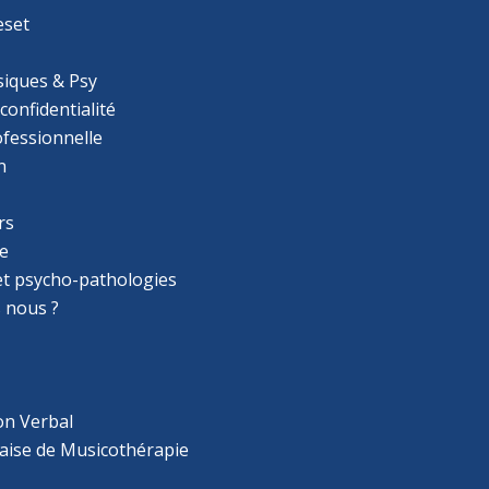
eset
iques & Psy
 confidentialité
ofessionnelle
n
rs
e
 et psycho-pathologies
 nous ?
on Verbal
aise de Musicothérapie