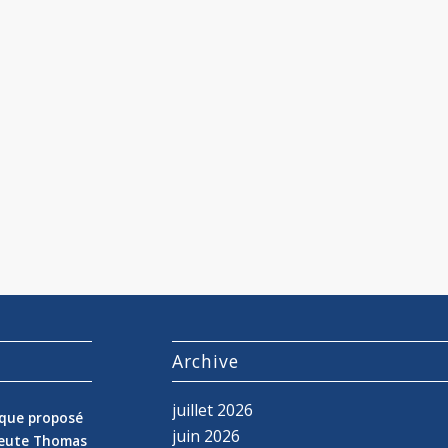
s
Archive
juillet 2026
nique proposé
juin 2026
peute Thomas