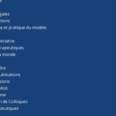
e
gales
tions
ce et pratique du modèle
ériatrie
érapeutiques
u monde
dre
ublications
sions
lois
mme
n de Colloques
apeutiques