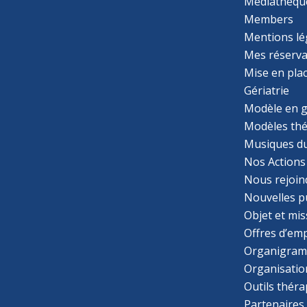
Médiathèqu
Members
Mentions lé
Mes réserva
Mise en pla
Gériatrie
Modèle en g
Modèles th
Musiques d
Nos Actions
Nous rejoin
Nouvelles p
Objet et mis
Offres d’emp
Organigra
Organisatio
Outils thér
Partenaires