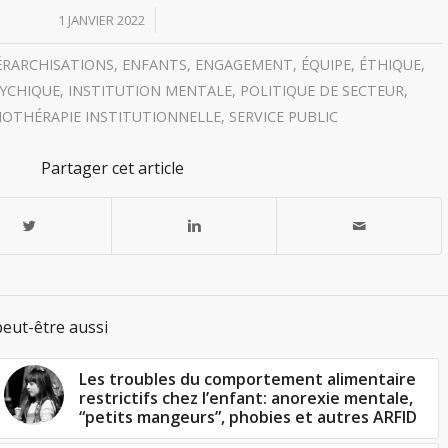
/
1 JANVIER 2022
ÉRARCHISATIONS
,
ENFANTS
,
ENGAGEMENT
,
ÉQUIPE
,
ÉTHIQUE
,
SYCHIQUE
,
INSTITUTION MENTALE
,
POLITIQUE DE SECTEUR
,
OTHÉRAPIE INSTITUTIONNELLE
,
SERVICE PUBLIC
Partager cet article
eut-être aussi
Les troubles du comportement alimentaire
restrictifs chez l’enfant: anorexie mentale,
“petits mangeurs”, phobies et autres ARFID