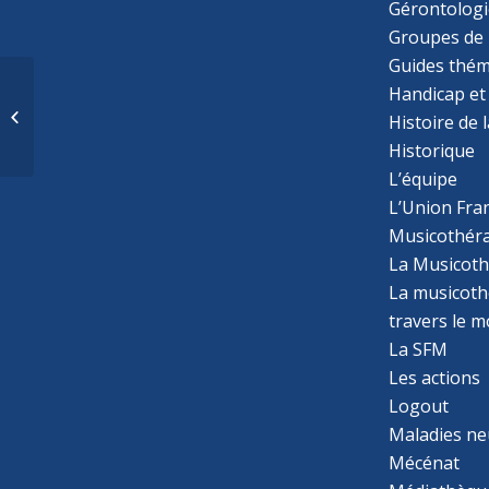
Gérontologi
Groupes de 
Guides thém
L’utilisation des
Handicap et
langues des signes
Histoire de 
avec les enfants
Historique
autistes : une revue...
L’équipe
L’Union Fran
Musicothér
La Musicoth
La musicothé
travers le 
La SFM
Les actions
Logout
Maladies ne
Mécénat