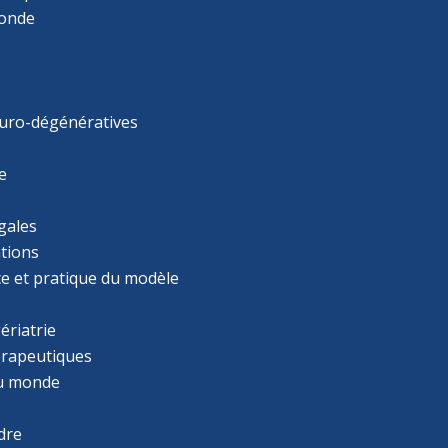
monde
uro-dégénératives
e
gales
tions
ce et pratique du modèle
ériatrie
érapeutiques
u monde
dre