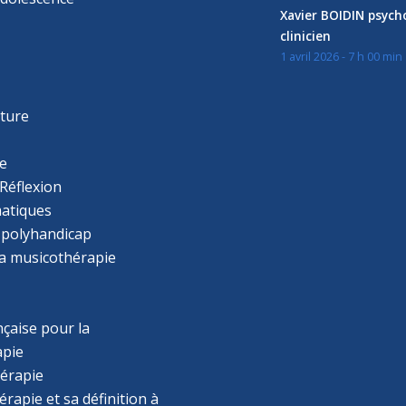
Xavier BOIDIN psyc
clinicien
1 avril 2026 - 7 h 00 min
s
r
cture
e
Réflexion
atiques
 polyhandicap
la musicothérapie
çaise pour la
apie
érapie
rapie et sa définition à