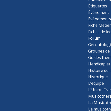
Étiquettes
Évènement
Evènement
Fiche Métie
Fiches de le
Forum
Gérontologi
Groupes de 
Guides thém
Handicap et
Histoire de 
Historique
L’équipe
L’Union Fran
Musicothér
La Musicoth
La musicothé