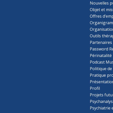
Nouvelles p
Objet et mis
Offres d’emp
Organigra
Organisatio
Outils thér
Partenaires
Password R
Périnatalité
Podcast Mus
Politique de
Pratique pr
Présentatio
Profil
Projets futu
Psychanalys
Psychiatrie