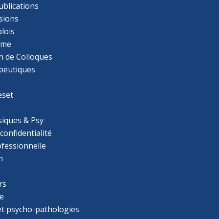
ublications
sions
lois
mme
n de Colloques
apeutiques
eset
iques & Psy
 confidentialité
ofessionnelle
n
rs
e
 et psycho-pathologies