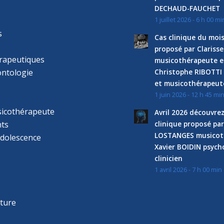
DECHAUD-FAUCHET
1 juillet 2026 - 6 h 00 mi
s
Cas clinique du mois
proposé par Clariss
rapeutiques
musicothérapeute e
ntologie
Christophe RIBOTTI
et musicothérapeut
1 juin 2026 - 12 h 45 mi
sicothérapeute
Avril 2026 découvre
ts
clinique proposé par
LOSTANGES musicot
adolescence
Xavier BOIDIN psyc
clinicien
1 avril 2026 - 7 h 00 min
s
r
cture