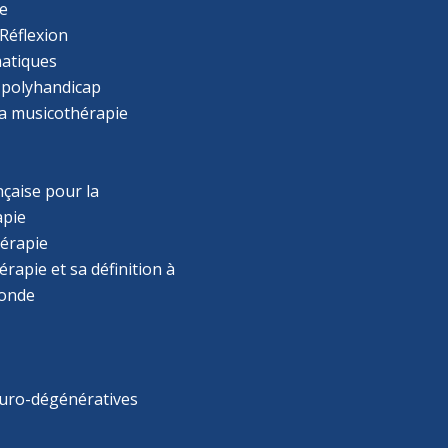
e
Réflexion
atiques
 polyhandicap
la musicothérapie
çaise pour la
apie
érapie
rapie et sa définition à
monde
uro-dégénératives