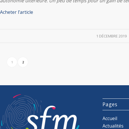
autonomie ultérieure. Un peu de temps pour un gain de tem
Acheter l’article
/
1 DÉCEMBRE 2019
1
2
Pages
Accueil
Actualités