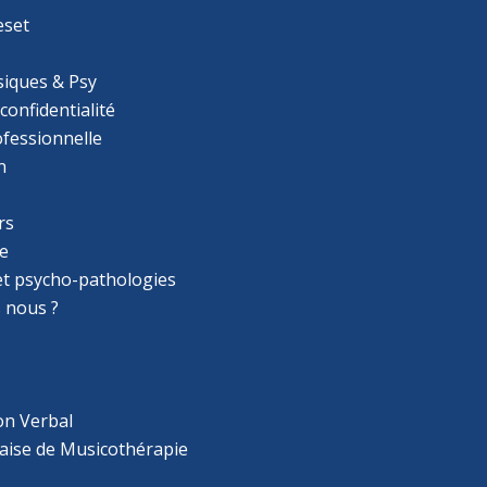
eset
iques & Psy
 confidentialité
ofessionnelle
n
rs
e
 et psycho-pathologies
 nous ?
on Verbal
aise de Musicothérapie