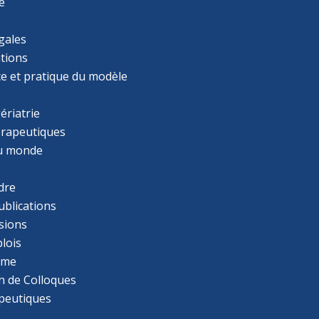
e
gales
tions
ce et pratique du modèle
ériatrie
érapeutiques
u monde
dre
ublications
sions
lois
mme
n de Colloques
apeutiques