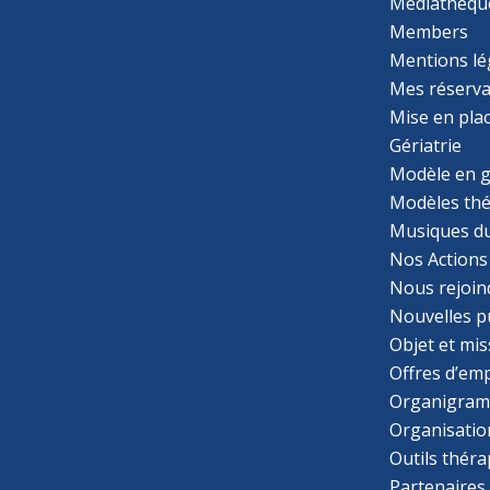
Médiathèqu
Members
Mentions lé
Mes réserva
Mise en pla
Gériatrie
Modèle en g
Modèles th
Musiques d
Nos Actions
Nous rejoin
Nouvelles p
Objet et mis
Offres d’emp
Organigra
Organisatio
Outils thér
Partenaires