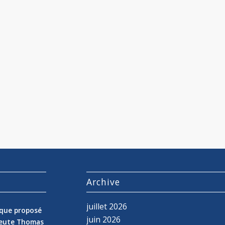
s
Archive
juillet 2026
nique proposé
juin 2026
peute Thomas