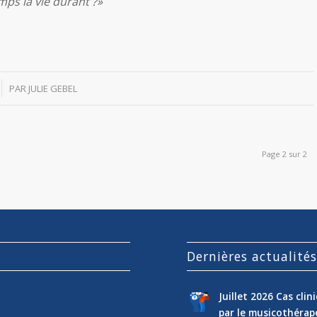
ps la vie durant ?»
PAR
JULIE GEBEL
Page 2 sur 2
Dernières actualité
Juillet 2026 Cas cli
par le musicothéra