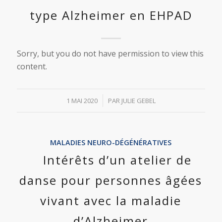
type Alzheimer en EHPAD
Sorry, but you do not have permission to view this
content.
/
1 MAI 2020
PAR
JULIE GEBEL
MALADIES NEURO-DÉGÉNÉRATIVES
Intérêts d’un atelier de
danse pour personnes âgées
vivant avec la maladie
d’Alzheimer