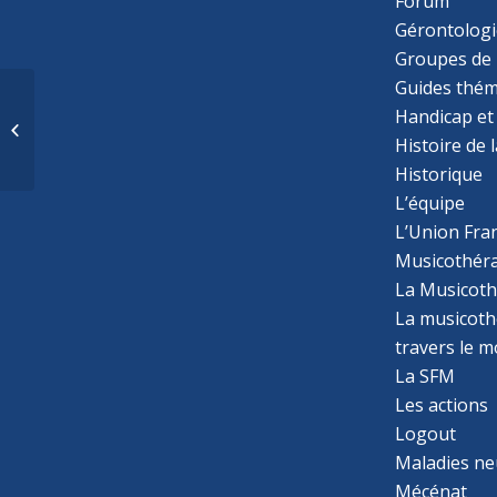
Forum
Gérontologi
Groupes de 
Guides thém
Le vécu psychologique
Handicap et
des enfants orphelins
Histoire de 
de Mère
Historique
L’équipe
L’Union Fran
Musicothér
La Musicoth
La musicothé
travers le 
La SFM
Les actions
Logout
Maladies ne
Mécénat