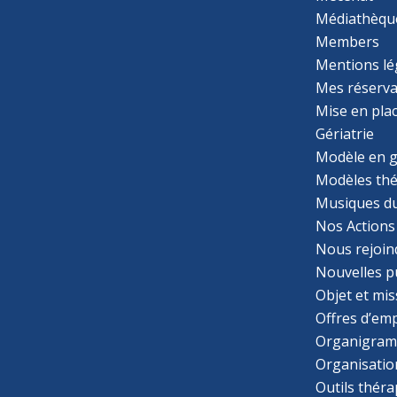
Médiathèqu
Members
Mentions lé
Mes réserva
Mise en pla
Gériatrie
Modèle en g
Modèles th
Musiques d
Nos Actions
Nous rejoin
Nouvelles p
Objet et mis
Offres d’emp
Organigra
Organisatio
Outils thér