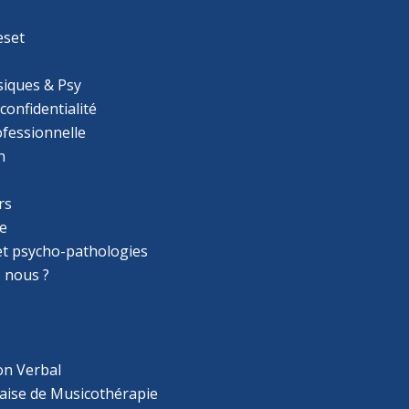
eset
iques & Psy
 confidentialité
ofessionnelle
n
rs
e
 et psycho-pathologies
 nous ?
on Verbal
aise de Musicothérapie