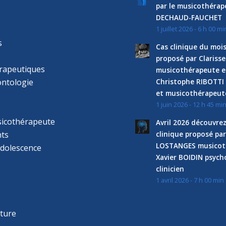
par le musicothéra
DECHAUD-FAUCHET
1 juillet 2026 - 6 h 00 mi
s
Cas clinique du mois
proposé par Clariss
rapeutiques
musicothérapeute e
ntologie
Christophe RIBOTTI
et musicothérapeut
1 juin 2026 - 12 h 45 mi
sicothérapeute
Avril 2026 découvre
ts
clinique proposé par
LOSTANGES musicot
adolescence
Xavier BOIDIN psyc
clinicien
1 avril 2026 - 7 h 00 min
s
r
cture