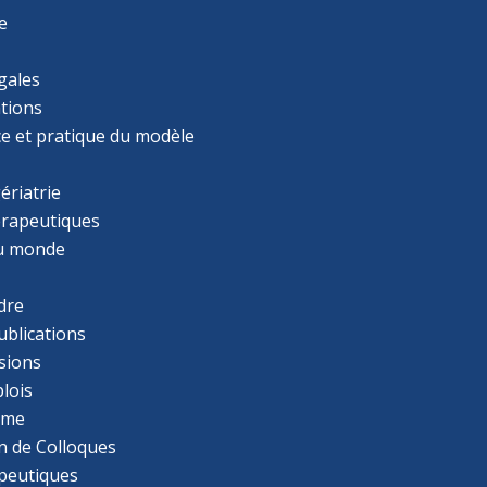
e
gales
tions
ce et pratique du modèle
ériatrie
érapeutiques
u monde
dre
ublications
sions
lois
mme
n de Colloques
apeutiques