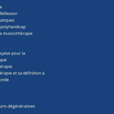
e
Réflexion
atiques
 polyhandicap
la musicothérapie
çaise pour la
apie
érapie
rapie et sa définition à
monde
uro-dégénératives