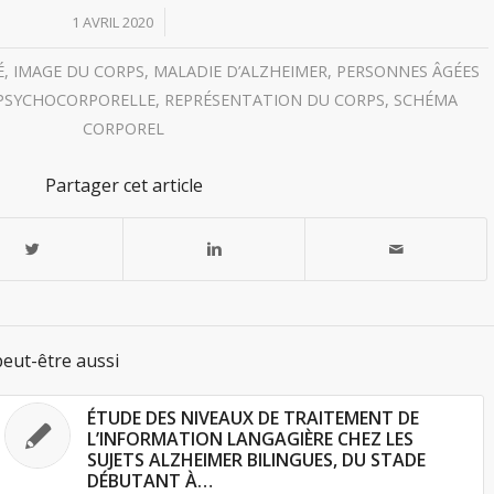
/
1 AVRIL 2020
É
,
IMAGE DU CORPS
,
MALADIE D’ALZHEIMER
,
PERSONNES ÂGÉES
 PSYCHOCORPORELLE
,
REPRÉSENTATION DU CORPS
,
SCHÉMA
CORPOREL
Partager cet article
eut-être aussi
ÉTUDE DES NIVEAUX DE TRAITEMENT DE
L’INFORMATION LANGAGIÈRE CHEZ LES
SUJETS ALZHEIMER BILINGUES, DU STADE
DÉBUTANT À…