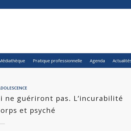
Médiathèque
Pratique professionnelle
Agenda
Actualité
ADOLESCENCE
 ne guériront pas. L’incurabilité
corps et psyché