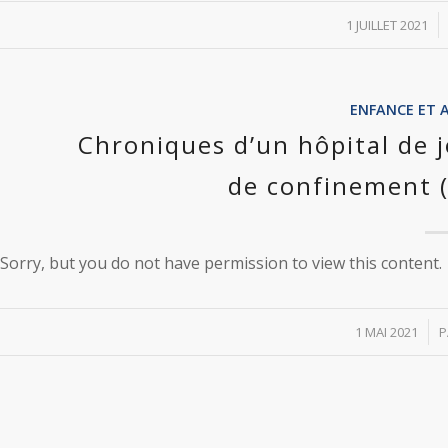
/
1 JUILLET 2021
ENFANCE ET 
Chroniques d’un hôpital de 
de confinement 
Sorry, but you do not have permission to view this content.
/
1 MAI 2021