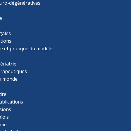
uro-dégénératives
e
gales
tions
ce et pratique du modèle
ériatrie
érapeutiques
u monde
dre
ublications
sions
lois
mme