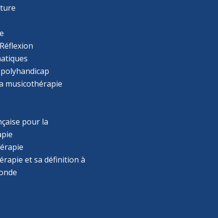
cture
e
Réflexion
atiques
 polyhandicap
la musicothérapie
çaise pour la
apie
érapie
rapie et sa définition à
monde