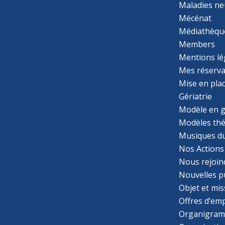
Maladies ne
Mécénat
Médiathèqu
Members
Mentions lé
Mes réserva
Mise en pla
Gériatrie
Modèle en g
Modèles th
Musiques d
Nos Actions
Nous rejoin
Nouvelles p
Objet et mis
Offres d’emp
Organigra