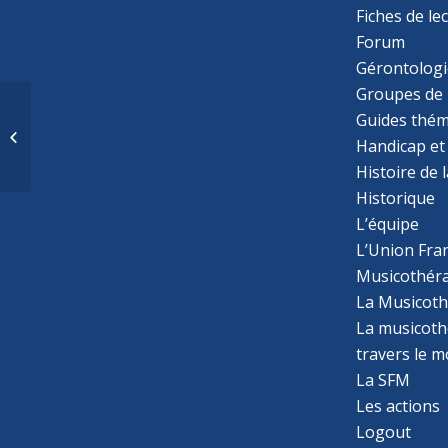
Fiches de le
Forum
Gérontologi
Groupes de 
La construction d’une
Guides thém
posture de
Handicap et
clinicienne… à travers
Histoire de 
l’accueil et...
Historique
L’équipe
L’Union Fran
Musicothér
La Musicoth
La musicothé
travers le 
La SFM
Les actions
Logout