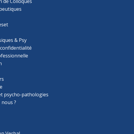
n de Colloques
apeutiques
eset
iques & Psy
 confidentialité
ofessionnelle
n
rs
e
 et psycho-pathologies
 nous ?
on Verbal