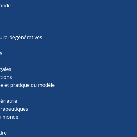
monde
uro-dégénératives
e
gales
tions
ce et pratique du modèle
ériatrie
érapeutiques
u monde
dre