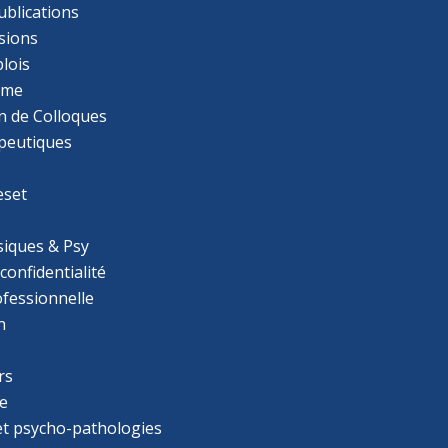
ublications
sions
lois
mme
n de Colloques
apeutiques
eset
iques & Psy
 confidentialité
ofessionnelle
n
rs
e
 et psycho-pathologies