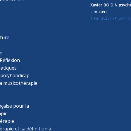
Xavier BOIDIN psyc
clinicien
1 avril 2026 - 7 h 00 min
s
r
cture
e
Réflexion
atiques
 polyhandicap
la musicothérapie
çaise pour la
apie
érapie
rapie et sa définition à