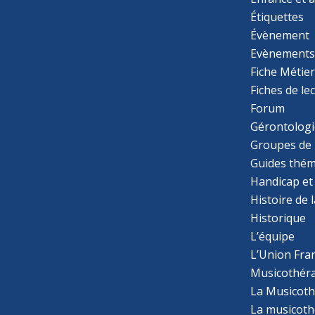
Étiquettes
Évènement
Evènement
Fiche Métie
Fiches de le
Forum
Gérontologi
Groupes de 
Guides thém
Handicap et
Histoire de 
Historique
L’équipe
L’Union Fran
Musicothér
La Musicoth
La musicothé