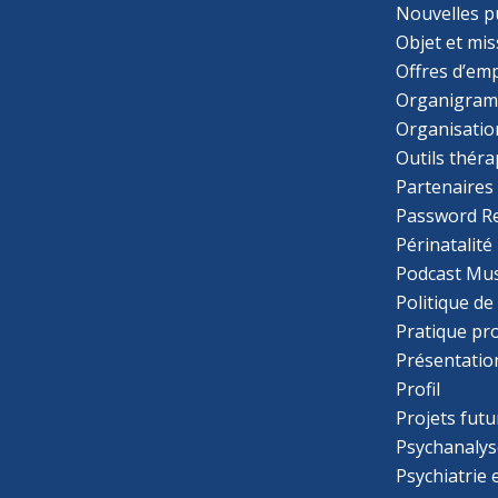
Nouvelles p
Objet et mis
Offres d’emp
Organigra
Organisatio
Outils thér
Partenaires
Password R
Périnatalité
Podcast Mus
Politique de
Pratique pr
Présentatio
Profil
Projets futu
Psychanalys
Psychiatrie