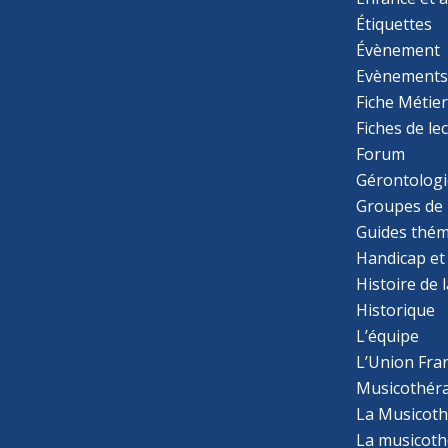
Étiquettes
Évènement
Evènement
Fiche Métie
Fiches de le
Forum
Gérontologi
Groupes de 
Guides thém
Handicap et
Histoire de 
Historique
L’équipe
L’Union Fran
Musicothér
La Musicoth
La musicothé