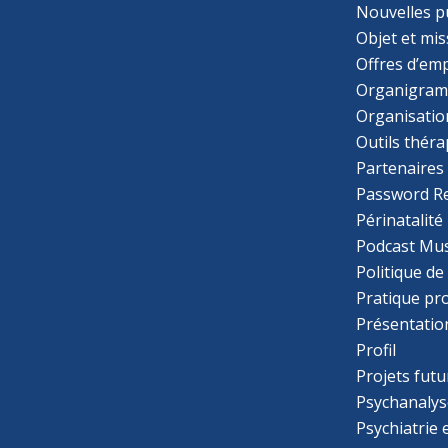
Nouvelles p
Objet et mis
Offres d’emp
Organigra
Organisatio
Outils thér
Partenaires
Password R
Périnatalité
Podcast Mus
Politique de
Pratique pr
Présentatio
Profil
Projets futu
Psychanalys
Psychiatrie