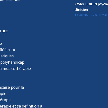
Xavier BOIDIN psyc
clinicien
1 avril 2026 - 7 h 00 min
s
r
cture
e
Réflexion
atiques
 polyhandicap
la musicothérapie
çaise pour la
apie
érapie
rapie et sa définition à