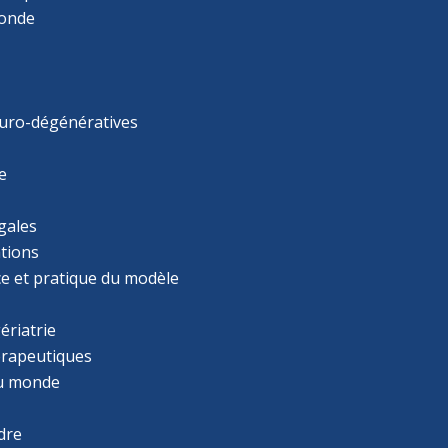
monde
uro-dégénératives
e
gales
tions
ce et pratique du modèle
ériatrie
érapeutiques
u monde
dre