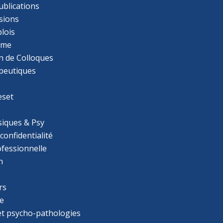
ublications
sions
lois
mme
n de Colloques
apeutiques
eset
iques & Psy
 confidentialité
ofessionnelle
n
rs
e
 et psycho-pathologies