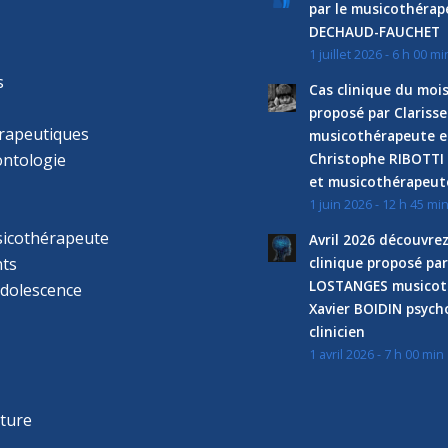
par le musicothéra
DECHAUD-FAUCHET
1 juillet 2026 - 6 h 00 mi
s
Cas clinique du mois
proposé par Clariss
rapeutiques
musicothérapeute e
ntologie
Christophe RIBOTTI
et musicothérapeut
1 juin 2026 - 12 h 45 mi
sicothérapeute
Avril 2026 découvre
ts
clinique proposé par
LOSTANGES musicot
adolescence
Xavier BOIDIN psyc
clinicien
1 avril 2026 - 7 h 00 min
s
r
cture