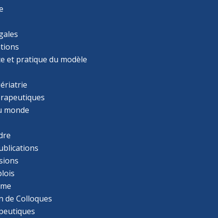
e
gales
tions
ce et pratique du modèle
ériatrie
érapeutiques
u monde
dre
ublications
sions
lois
mme
n de Colloques
apeutiques