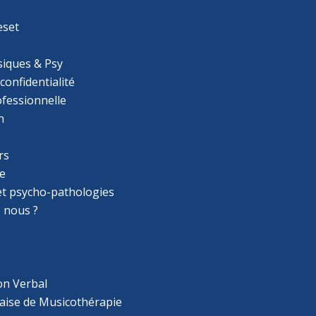
eset
iques & Psy
 confidentialité
ofessionnelle
n
rs
e
 et psycho-pathologies
 nous ?
on Verbal
aise de Musicothérapie