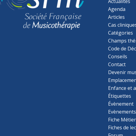
Actualités
Agenda
Articles
Cas clinique
Catégories
Champs thé
Code de Déo
Conseils
Contact
Devenir mu
Emplacemen
Enfance et 
Étiquettes
Évènement
Evènement
Fiche Métie
Fiches de le
Forum