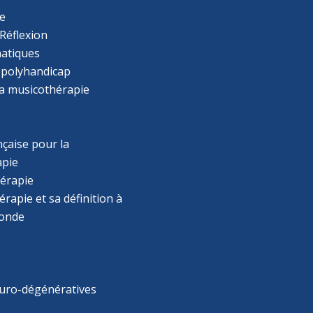
e
Réflexion
atiques
 polyhandicap
la musicothérapie
çaise pour la
apie
érapie
rapie et sa définition à
monde
uro-dégénératives