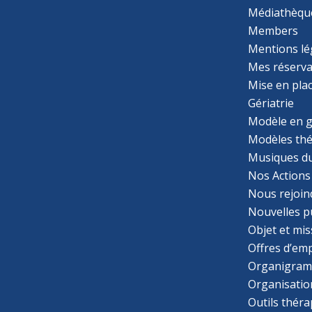
Médiathèqu
Members
Mentions lé
Mes réserva
Mise en pla
Gériatrie
Modèle en g
Modèles th
Musiques d
Nos Actions
Nous rejoin
Nouvelles p
Objet et mis
Offres d’emp
Organigra
Organisatio
Outils thér