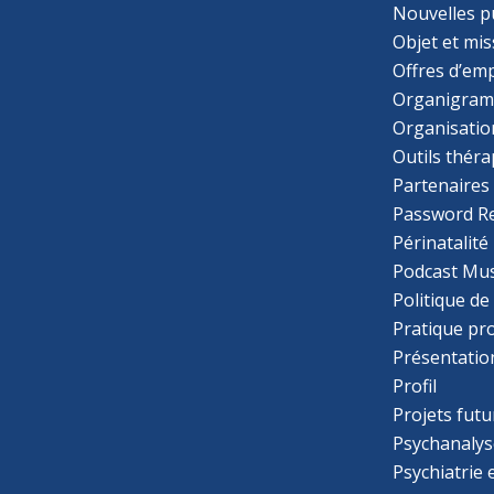
Nouvelles p
Objet et mis
Offres d’emp
Organigra
Organisatio
Outils thér
Partenaires
Password R
Périnatalité
Podcast Mus
Politique de
Pratique pr
Présentatio
Profil
Projets futu
Psychanalys
Psychiatrie