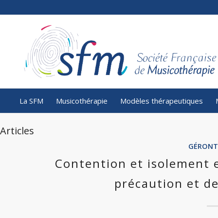
La SFM
Musicothérapie
Modèles thérapeutiques
Articles
GÉRONT
Contention et isolement e
précaution et d