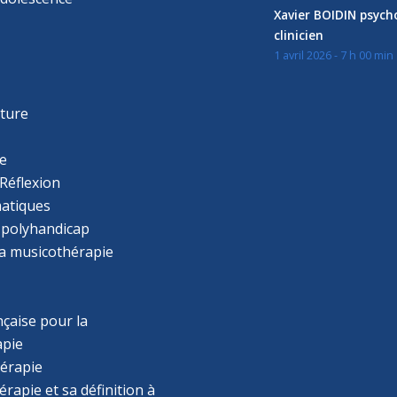
Xavier BOIDIN psyc
clinicien
1 avril 2026 - 7 h 00 min
s
r
cture
e
Réflexion
atiques
 polyhandicap
la musicothérapie
çaise pour la
apie
érapie
rapie et sa définition à