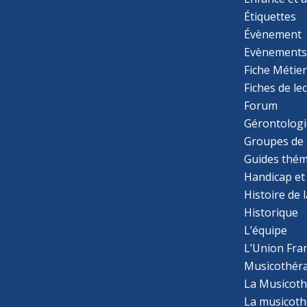
Étiquettes
Évènement
Evènement
Fiche Métie
Fiches de le
Forum
Gérontologi
Groupes de 
Guides thém
Handicap et
Histoire de 
Historique
L’équipe
L’Union Fran
Musicothér
La Musicoth
La musicothé