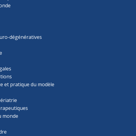
monde
uro-dégénératives
e
gales
tions
ce et pratique du modèle
ériatrie
érapeutiques
u monde
dre