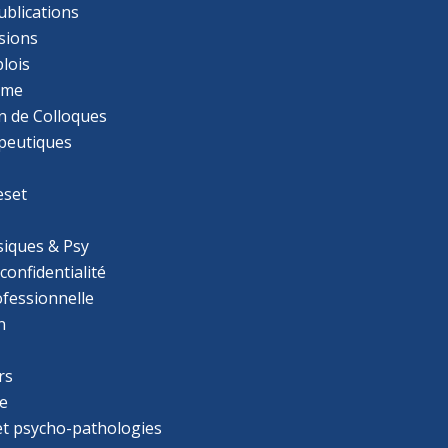
ublications
sions
lois
mme
n de Colloques
apeutiques
eset
iques & Psy
 confidentialité
ofessionnelle
n
rs
e
 et psycho-pathologies