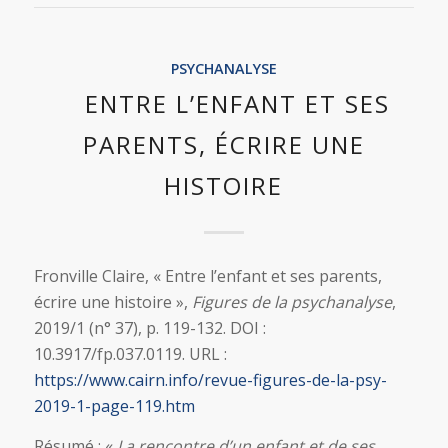
PSYCHANALYSE
ENTRE L’ENFANT ET SES
PARENTS, ÉCRIRE UNE
HISTOIRE
Fronville Claire, « Entre l’enfant et ses parents,
écrire une histoire »,
Figures de la psychanalyse
,
2019/1 (n° 37), p. 119-132. DOI :
10.3917/fp.037.0119. URL :
https://www.cairn.info/revue-figures-de-la-psy-
2019-1-page-119.htm
Résumé : «
La rencontre d’un enfant et de ses