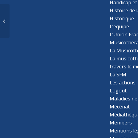
Handicap et
Histoire de 
Collision triptyque
Historique
entre un
accouchement
L’équipe
traumatique, la réalité
L’Union Fran
de l’équipement...
Musicothér
La Musicoth
La musicothé
travers le 
La SFM
Les actions
Logout
Maladies ne
Mécénat
Médiathèqu
Members
Mentions lé