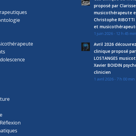
proposé par Clariss
rapeutiques
musicothérapeute e
ntologie
Christophe RIBOTTI
et musicothérapeut
1 juin 2026 - 12 h 45 mi
sicothérapeute
Avril 2026 découvre
ts
clinique proposé par
LOSTANGES musicot
adolescence
Xavier BOIDIN psyc
clinicien
1 avril 2026 - 7 h 00 min
s
r
cture
e
Réflexion
atiques