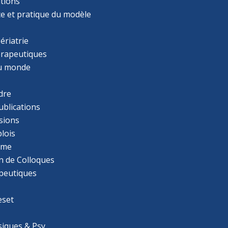
tions
ce et pratique du modèle
ériatrie
érapeutiques
u monde
dre
ublications
sions
lois
mme
n de Colloques
apeutiques
eset
iques & Psy