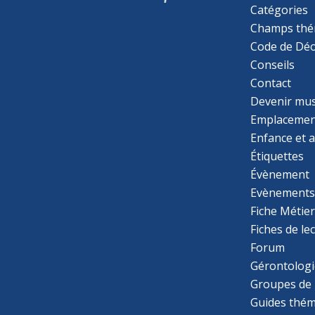
Catégories
Champs thé
Code de Déo
Conseils
Contact
Devenir mu
Emplacemen
Enfance et 
Étiquettes
Évènement
Evènement
Fiche Métie
Fiches de le
Forum
Gérontologi
Groupes de 
Guides thém