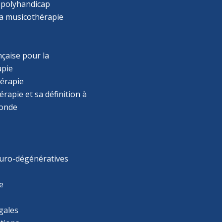
 polyhandicap
la musicothérapie
çaise pour la
apie
érapie
rapie et sa définition à
monde
uro-dégénératives
e
gales