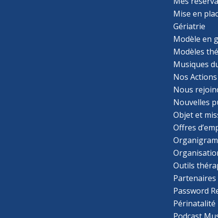
Mes réserva
Mise en pla
Gériatrie
Modèle en g
Modèles th
Musiques d
Nos Actions
Nous rejoin
Nouvelles p
Objet et mis
Offres d’emp
Organigra
Organisatio
Outils thér
Partenaires
Password R
Périnatalité
Podcast Mus