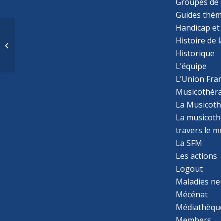
Groupes de 
Guides thém
Handicap et
Réflexions sur le «
Histoire de 
contact » et le « regard
» en clinique
Historique
psychiatriq...
L’équipe
L’Union Fran
Musicothér
La Musicoth
La musicothé
travers le 
La SFM
Les actions
Logout
Maladies ne
Mécénat
Médiathèqu
Members