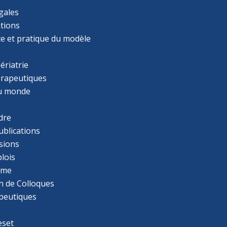
gales
tions
ce et pratique du modèle
ériatrie
érapeutiques
u monde
dre
ublications
sions
lois
mme
n de Colloques
apeutiques
eset