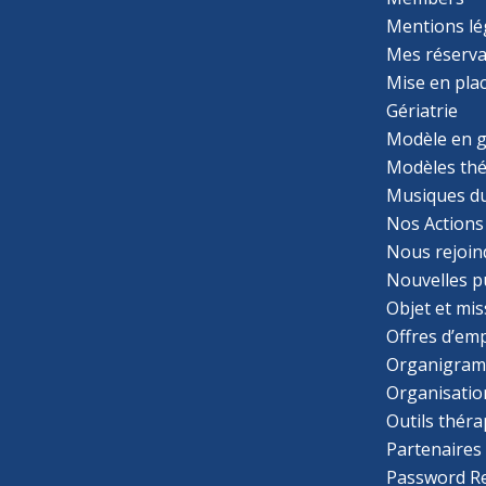
Mentions lé
Mes réserva
Mise en pla
Gériatrie
Modèle en g
Modèles th
Musiques d
Nos Actions
Nous rejoin
Nouvelles p
Objet et mis
Offres d’emp
Organigra
Organisatio
Outils thér
Partenaires
Password R