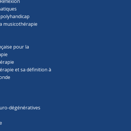
Réflexion
atiques
 polyhandicap
la musicothérapie
çaise pour la
apie
érapie
rapie et sa définition à
monde
uro-dégénératives
e