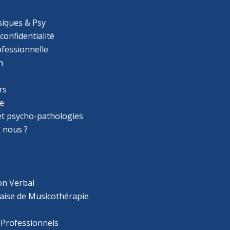
iques & Psy
 confidentialité
ofessionnelle
n
rs
e
 et psycho-pathologies
 nous ?
on Verbal
aise de Musicothérapie
 Professionnels