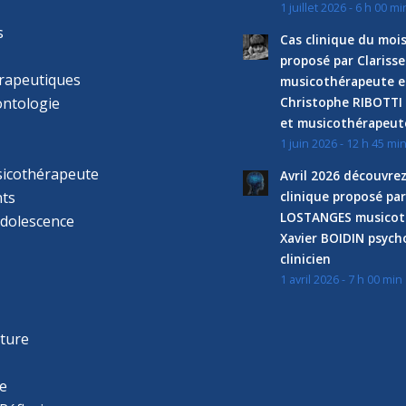
1 juillet 2026 - 6 h 00 mi
s
Cas clinique du mois
proposé par Clariss
rapeutiques
musicothérapeute e
ntologie
Christophe RIBOTTI
et musicothérapeut
1 juin 2026 - 12 h 45 mi
sicothérapeute
Avril 2026 découvre
ts
clinique proposé par
LOSTANGES musicot
adolescence
Xavier BOIDIN psyc
clinicien
1 avril 2026 - 7 h 00 min
s
r
cture
e