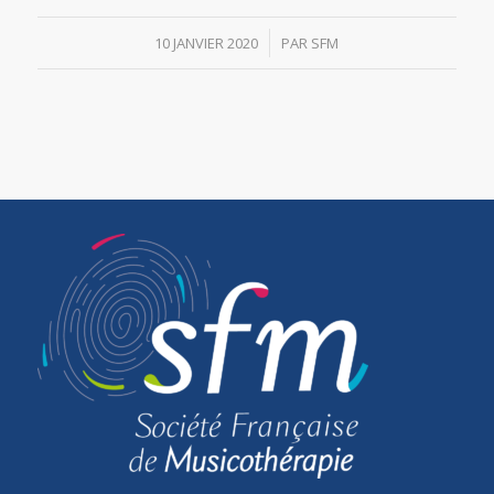
/
10 JANVIER 2020
PAR
SFM