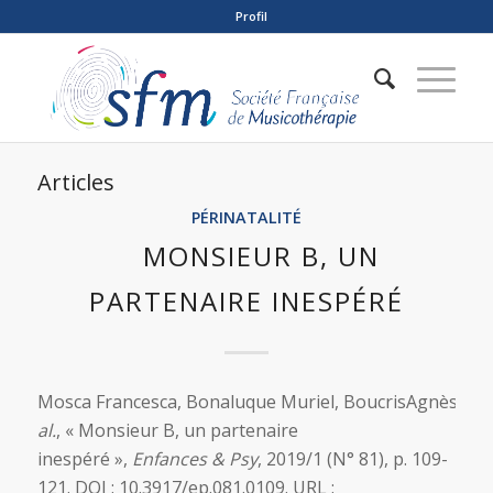
Profil
Articles
PÉRINATALITÉ
MONSIEUR B, UN
PARTENAIRE INESPÉRÉ
Mosca Francesca, Bonaluque Muriel, BoucrisAgnès
et
al.
, « Monsieur B, un partenaire
inespéré »,
Enfances & Psy
, 2019/1 (N° 81), p. 109-
121. DOI : 10.3917/ep.081.0109. URL :