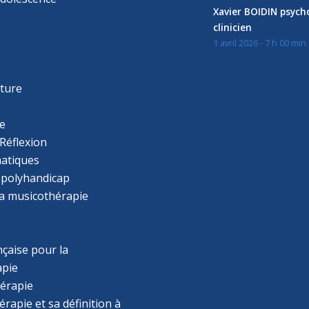
Xavier BOIDIN psyc
clinicien
1 avril 2026 - 7 h 00 min
s
r
cture
e
Réflexion
atiques
 polyhandicap
la musicothérapie
çaise pour la
apie
érapie
rapie et sa définition à