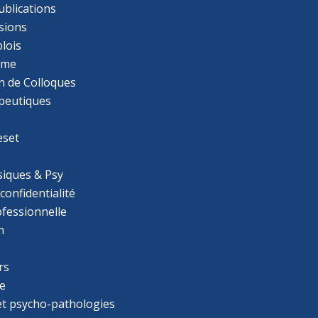
ublications
sions
lois
mme
n de Colloques
apeutiques
eset
iques & Psy
 confidentialité
ofessionnelle
n
rs
e
 et psycho-pathologies