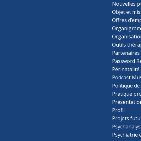
Nouvelles p
Objet et mis
Offres d’emp
Organigra
Organisatio
Outils thér
Partenaires
Password R
Périnatalité
Podcast Mus
Politique de
Pratique pr
Présentatio
Profil
Projets futu
Psychanalys
Psychiatrie