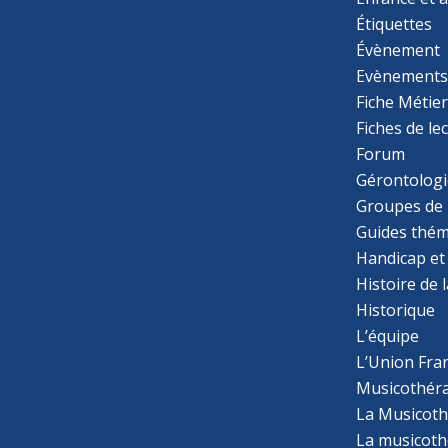
Étiquettes
Évènement
Evènement
Fiche Métie
Fiches de le
Forum
Gérontologi
Groupes de 
Guides thém
Handicap et
Histoire de 
Historique
L’équipe
L’Union Fran
Musicothér
La Musicoth
La musicothé