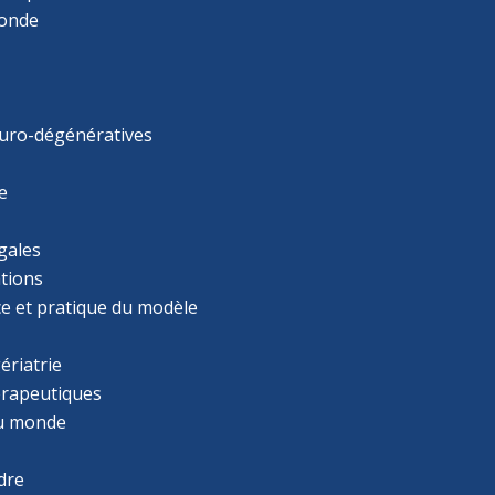
monde
uro-dégénératives
e
gales
tions
ce et pratique du modèle
ériatrie
érapeutiques
u monde
dre