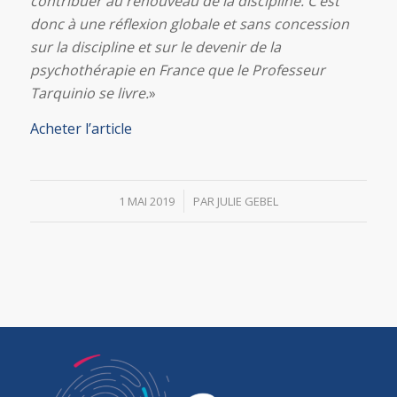
contribuer au renouveau de la discipline. C’est
donc à une réflexion globale et sans concession
sur la discipline et sur le devenir de la
psychothérapie en France que le Professeur
Tarquinio se livre.
»
Acheter l’article
/
1 MAI 2019
PAR
JULIE GEBEL