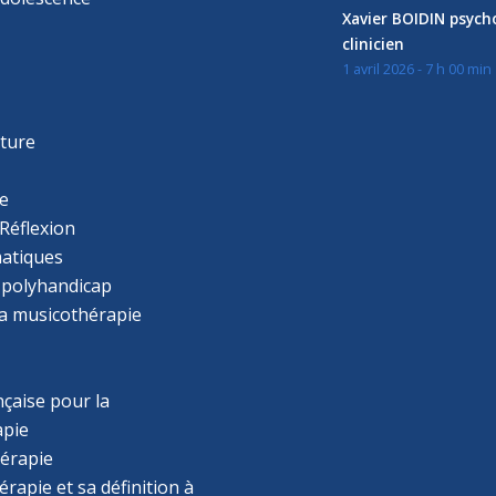
Xavier BOIDIN psyc
clinicien
1 avril 2026 - 7 h 00 min
s
r
cture
e
Réflexion
atiques
 polyhandicap
la musicothérapie
çaise pour la
apie
érapie
rapie et sa définition à