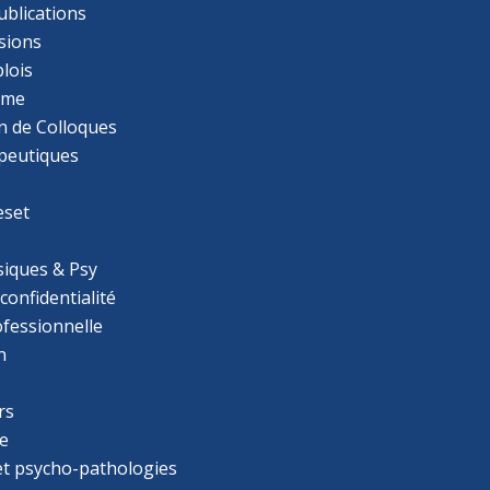
ublications
sions
lois
mme
n de Colloques
apeutiques
eset
iques & Psy
 confidentialité
ofessionnelle
n
rs
e
 et psycho-pathologies