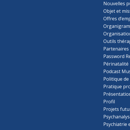
Nouvelles p
Objet et mis
Offres d’emp
Organigra
Organisatio
Outils thér
Partenaires
Password R
Périnatalité
Podcast Mus
Politique de
Pratique pr
Présentatio
Profil
Projets futu
Psychanalys
Psychiatrie