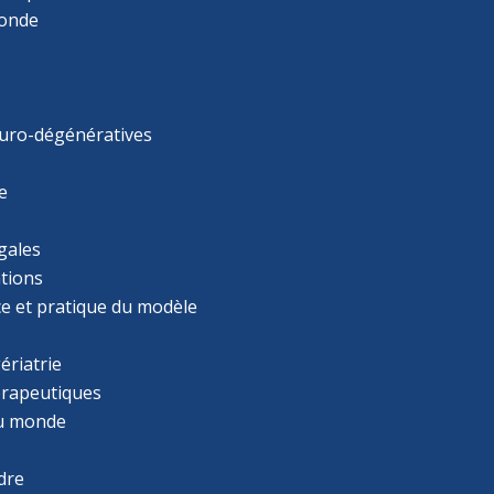
monde
uro-dégénératives
e
gales
tions
ce et pratique du modèle
ériatrie
érapeutiques
u monde
dre