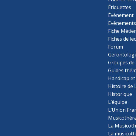
Étiquettes
Évènement
Evènement
Fiche Métie
Fiches de le
Forum
Gérontologi
Groupes de 
Guides thém
Handicap et
Histoire de 
Historique
L’équipe
L’Union Fran
Musicothér
La Musicoth
La musicothé