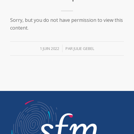
Sorry, but you do not have permission to view this
content.
/
1 JUIN 2022
PAR
JULIE GEBEL