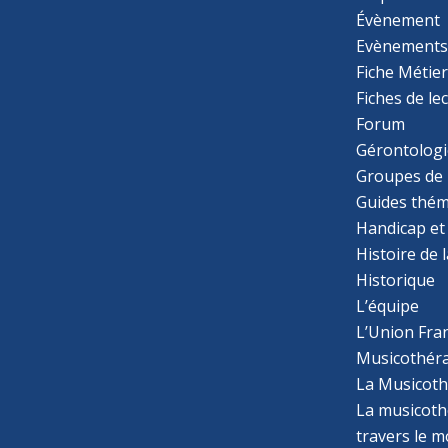
Évènement
Evènement
Fiche Métie
Fiches de le
Forum
Gérontologi
Groupes de 
Guides thém
Handicap et
Histoire de 
Historique
L’équipe
L’Union Fran
Musicothér
La Musicoth
La musicothé
travers le 