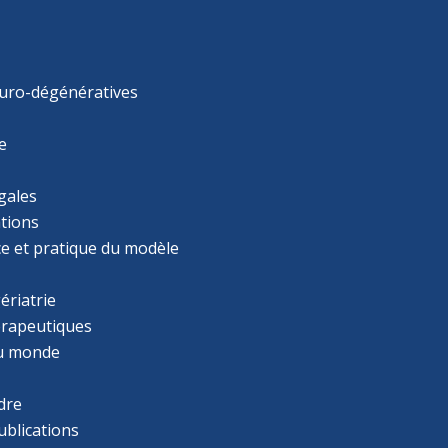
uro-dégénératives
e
gales
tions
ce et pratique du modèle
ériatrie
érapeutiques
u monde
dre
ublications