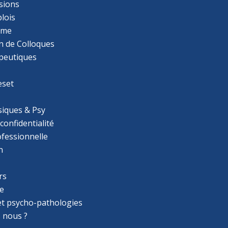
sions
lois
mme
n de Colloques
apeutiques
eset
iques & Psy
 confidentialité
ofessionnelle
n
rs
e
 et psycho-pathologies
 nous ?