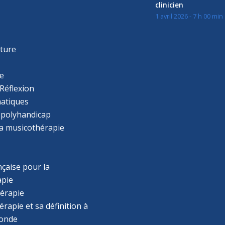
clinicien
1 avril 2026 - 7 h 00 min
s
r
cture
e
Réflexion
atiques
 polyhandicap
la musicothérapie
çaise pour la
apie
érapie
rapie et sa définition à
monde