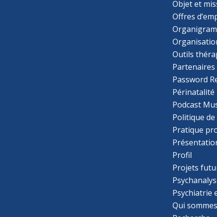
Objet et mis
Offres d’emp
Organigra
Organisatio
Outils thér
Partenaires
Password R
Périnatalité
Podcast Mus
Politique de
Pratique pr
Présentatio
Profil
Projets futu
Psychanalys
Psychiatrie
Qui sommes