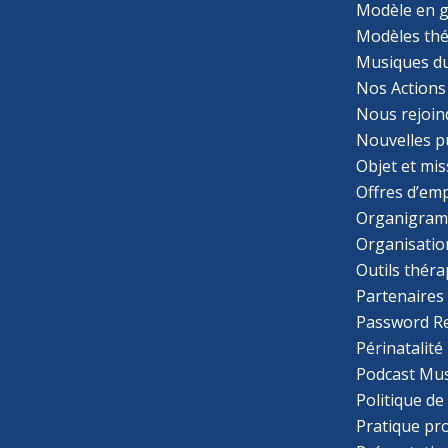
Modèle en g
Modèles th
Musiques d
Nos Actions
Nous rejoin
Nouvelles p
Objet et mis
Offres d’emp
Organigra
Organisatio
Outils thér
Partenaires
Password R
Périnatalité
Podcast Mus
Politique de
Pratique pr