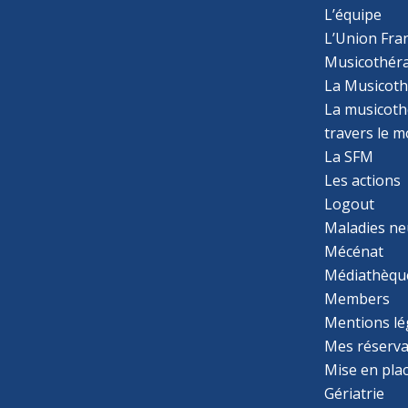
L’équipe
L’Union Fran
Musicothér
La Musicoth
La musicothé
travers le 
La SFM
Les actions
Logout
Maladies ne
Mécénat
Médiathèqu
Members
Mentions lé
Mes réserva
Mise en pla
Gériatrie