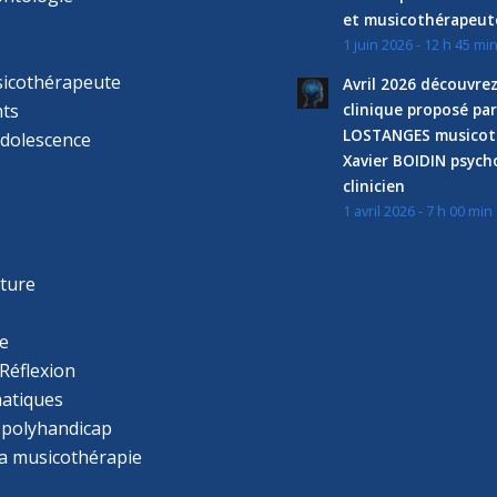
et musicothérapeut
1 juin 2026 - 12 h 45 mi
sicothérapeute
Avril 2026 découvre
ts
clinique proposé par
LOSTANGES musicot
adolescence
Xavier BOIDIN psyc
clinicien
1 avril 2026 - 7 h 00 min
s
r
cture
e
Réflexion
atiques
 polyhandicap
la musicothérapie