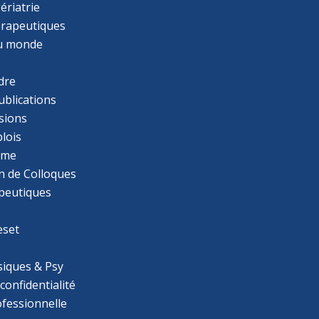
ériatrie
érapeutiques
u monde
dre
ublications
sions
lois
mme
n de Colloques
apeutiques
eset
iques & Psy
 confidentialité
ofessionnelle