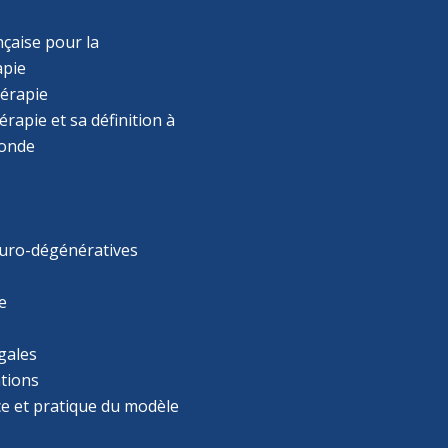
çaise pour la
apie
érapie
rapie et sa définition à
monde
uro-dégénératives
e
gales
tions
ce et pratique du modèle