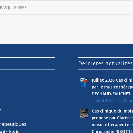
PAR
JULIE GEBEL
Dernières actualité
Juillet 2026 Cas cli
par le musicothéra
DECHAUD-FAUCHET
1 juillet 2026 - 6 h 00 mi
s
Cas clinique du mois
proposé par Clariss
rapeutiques
musicothérapeute e
ntologie
Christophe RIBOTTI