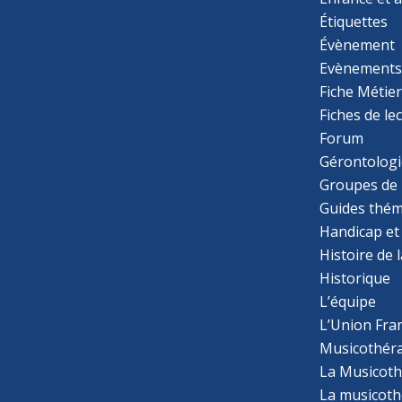
Étiquettes
Évènement
Evènement
Fiche Métie
Fiches de le
Forum
Gérontologi
Groupes de 
Guides thém
Handicap et
Histoire de 
Historique
L’équipe
L’Union Fran
Musicothér
La Musicoth
La musicothé