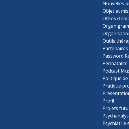
Nouvelles p
Objet et mis
Offres d’emp
Organigra
Organisatio
Outils thér
Partenaires
Password R
Périnatalité
Podcast Mus
Politique de
Pratique pr
Présentatio
Profil
Projets futu
Psychanalys
Psychiatrie