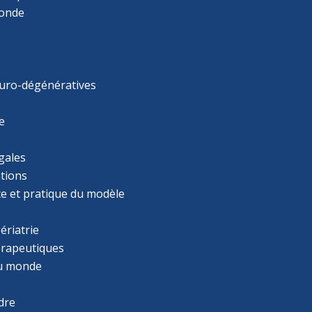
monde
uro-dégénératives
e
gales
tions
ce et pratique du modèle
ériatrie
érapeutiques
u monde
dre