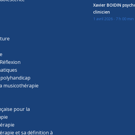
Xavier BOIDIN psyc
clinicien
1 avril 2026 - 7 h 00 min
s
r
cture
e
Réflexion
atiques
 polyhandicap
la musicothérapie
çaise pour la
apie
érapie
rapie et sa définition à