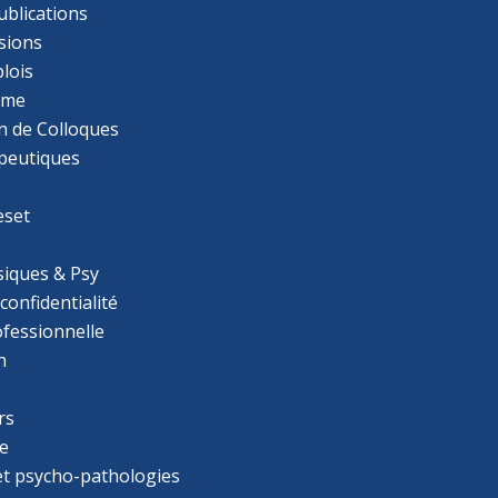
ublications
sions
lois
mme
n de Colloques
apeutiques
eset
iques & Psy
 confidentialité
ofessionnelle
n
rs
e
 et psycho-pathologies