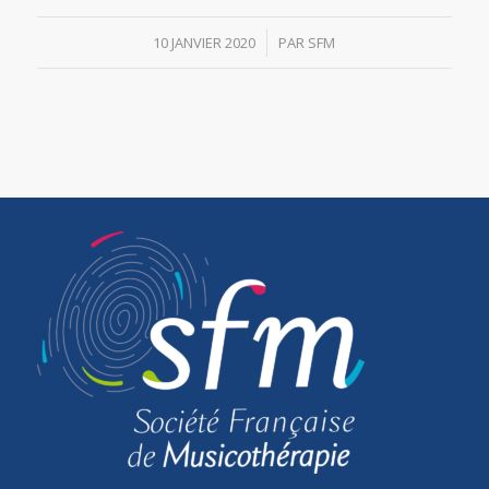
/
10 JANVIER 2020
PAR
SFM