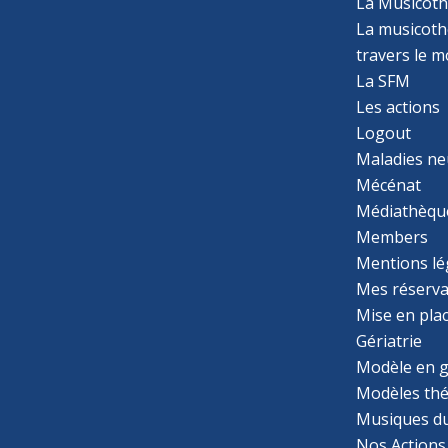
La Musicoth
La musicothé
travers le 
La SFM
Les actions
Logout
Maladies ne
Mécénat
Médiathèqu
Members
Mentions lé
Mes réserva
Mise en pla
Gériatrie
Modèle en g
Modèles th
Musiques d
Nos Actions