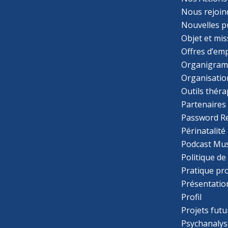
Nous rejoin
Nouvelles p
Objet et mis
Offres d’emp
Organigra
Organisatio
Outils thér
Partenaires
Password R
Périnatalité
Podcast Mus
Politique de
Pratique pr
Présentatio
Profil
Projets futu
Psychanalys