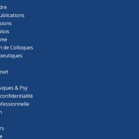
dre
ublications
sions
lois
mme
n de Colloques
apeutiques
eset
iques & Psy
 confidentialité
ofessionnelle
n
rs
e