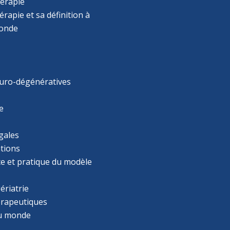
érapie
rapie et sa définition à
monde
uro-dégénératives
e
gales
tions
ce et pratique du modèle
ériatrie
érapeutiques
u monde