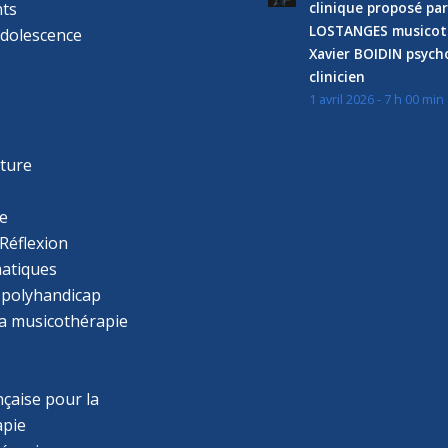
ts
clinique proposé par
LOSTANGES musicot
adolescence
Xavier BOIDIN psyc
clinicien
1 avril 2026 - 7 h 00 min
s
r
cture
e
Réflexion
atiques
 polyhandicap
la musicothérapie
çaise pour la
apie