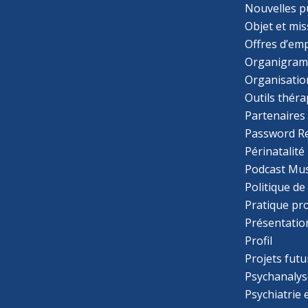
Nouvelles p
Objet et mis
Offres d’emp
Organigra
Organisatio
Outils thér
Partenaires
Password R
Périnatalité
Podcast Mus
Politique de
Pratique pr
Présentatio
Profil
Projets futu
Psychanalys
Psychiatrie