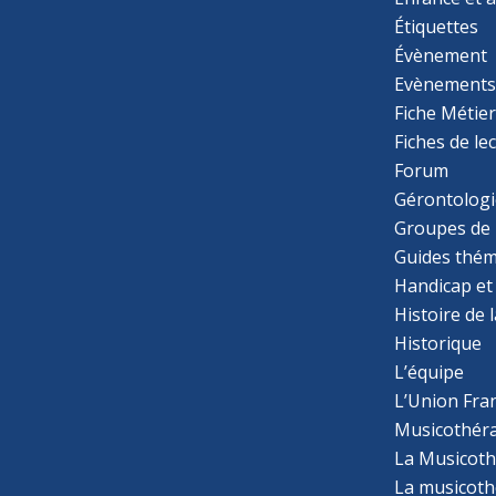
Étiquettes
Évènement
Evènement
Fiche Métie
Fiches de le
Forum
Gérontologi
Groupes de 
Guides thém
Handicap et
Histoire de 
Historique
L’équipe
L’Union Fran
Musicothér
La Musicoth
La musicothé