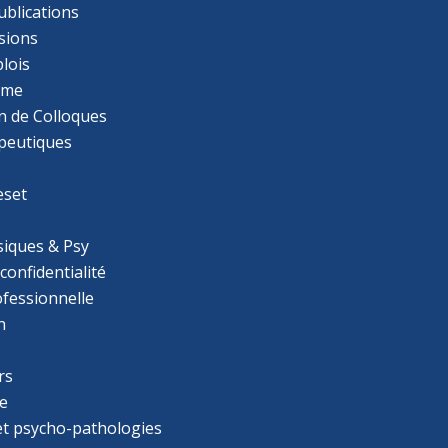
ublications
sions
lois
mme
n de Colloques
apeutiques
eset
iques & Psy
 confidentialité
ofessionnelle
n
rs
e
 et psycho-pathologies