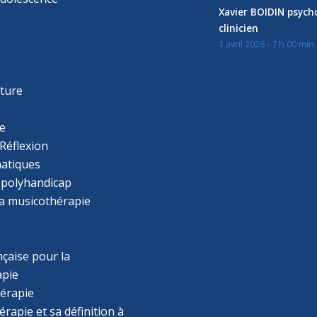
Xavier BOIDIN psyc
clinicien
1 avril 2026 - 7 h 00 min
s
r
cture
e
Réflexion
atiques
 polyhandicap
la musicothérapie
çaise pour la
apie
érapie
rapie et sa définition à