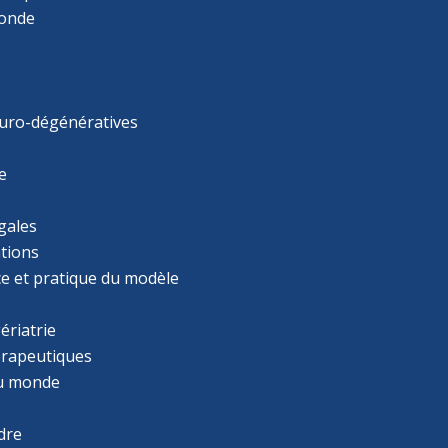
monde
uro-dégénératives
e
gales
tions
ce et pratique du modèle
ériatrie
érapeutiques
u monde
dre