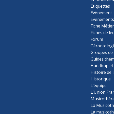
Étiquettes
Évènement
Evènement
Fiche Métie
Fiches de le
Forum
Gérontologi
Groupes de 
Guides thém
Handicap et
Histoire de 
Historique
L’équipe
L’Union Fran
Musicothér
La Musicoth
La musicothé