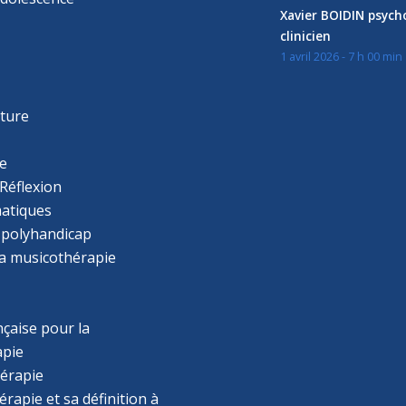
Xavier BOIDIN psyc
clinicien
1 avril 2026 - 7 h 00 min
s
r
cture
e
Réflexion
atiques
 polyhandicap
la musicothérapie
çaise pour la
apie
érapie
rapie et sa définition à