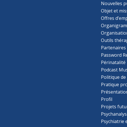
Nouvelles p
Objet et mis
Offres d’emp
Organigra
Organisatio
Outils thér
Partenaires
Password R
Périnatalité
Podcast Mus
Politique de
Pratique pr
Présentatio
Profil
Projets futu
Psychanalys
Psychiatrie