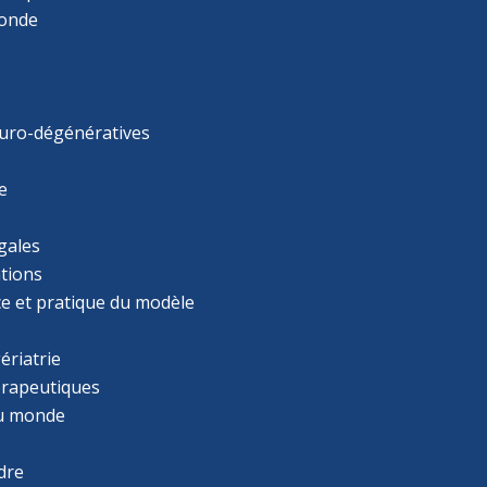
monde
uro-dégénératives
e
gales
tions
ce et pratique du modèle
ériatrie
érapeutiques
u monde
dre