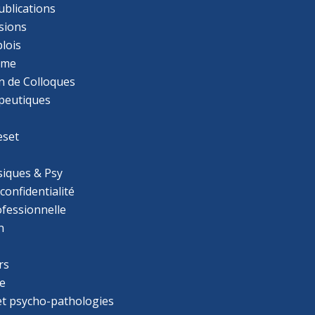
ublications
sions
lois
mme
n de Colloques
apeutiques
eset
iques & Psy
 confidentialité
ofessionnelle
n
rs
e
 et psycho-pathologies