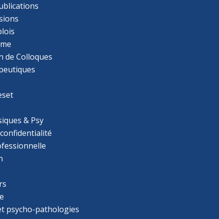
ublications
sions
lois
mme
n de Colloques
apeutiques
eset
iques & Psy
 confidentialité
ofessionnelle
n
rs
e
 et psycho-pathologies