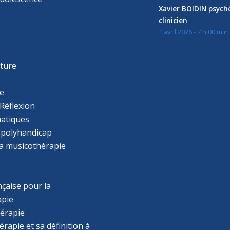
Xavier BOIDIN psyc
clinicien
1 avril 2026 - 7 h 00 min
s
r
cture
e
Réflexion
atiques
 polyhandicap
la musicothérapie
çaise pour la
apie
érapie
rapie et sa définition à