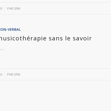
20
PAR
SFM
NON-VERBAL
musicothérapie sans le savoir
20
PAR
SFM