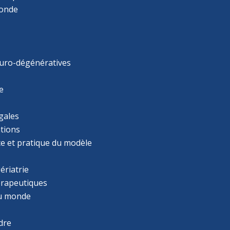
monde
uro-dégénératives
e
gales
tions
ce et pratique du modèle
ériatrie
érapeutiques
u monde
dre