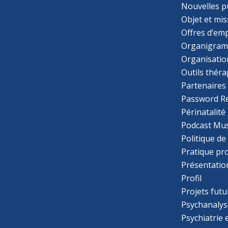
Nouvelles p
Objet et mis
Offres d’emp
Organigra
Organisatio
Outils thér
Partenaires
Password R
Périnatalité
Podcast Mus
Politique de
Pratique pr
Présentatio
Profil
Projets futu
Psychanalys
Psychiatrie