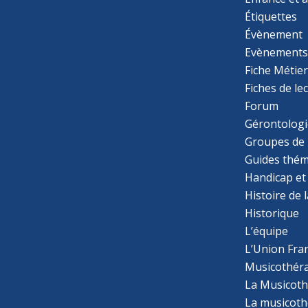
Étiquettes
Évènement
Evènement
Fiche Métie
Fiches de le
Forum
Gérontologi
Groupes de 
Guides thém
Handicap et
Histoire de 
Historique
L’équipe
L’Union Fran
Musicothér
La Musicoth
La musicothé