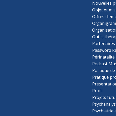
Nouvelles p
Objet et mis
Offres d’emp
Organigra
Organisatio
Outils thér
Partenaires
Password R
Périnatalité
Podcast Mus
Politique de
Pratique pr
Présentatio
Profil
Projets futu
Psychanalys
Psychiatrie