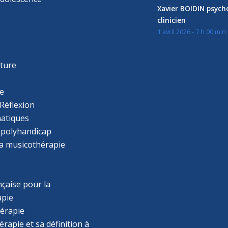
Xavier BOIDIN psyc
clinicien
1 avril 2026 - 7 h 00 min
s
r
cture
e
Réflexion
atiques
 polyhandicap
la musicothérapie
çaise pour la
apie
érapie
rapie et sa définition à