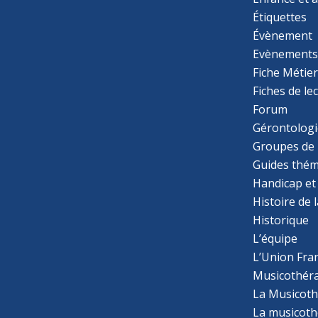
Étiquettes
Évènement
Evènement
Fiche Métie
Fiches de le
Forum
Gérontologi
Groupes de 
Guides thém
Handicap et
Histoire de 
Historique
L’équipe
L’Union Fran
Musicothér
La Musicoth
La musicothé