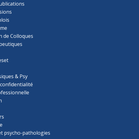
ublications
sions
lois
mme
n de Colloques
apeutiques
eset
iques & Psy
 confidentialité
ofessionnelle
n
rs
e
 et psycho-pathologies