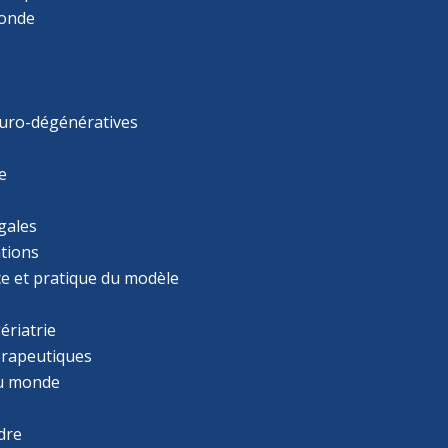
monde
uro-dégénératives
e
gales
tions
ce et pratique du modèle
ériatrie
érapeutiques
u monde
dre