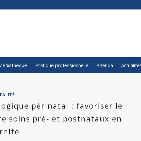
Médiathèque
Pratique professionnelle
Agenda
Actualité
TALITÉ
ogique périnatal : favoriser le
re soins pré- et postnataux en
rnité